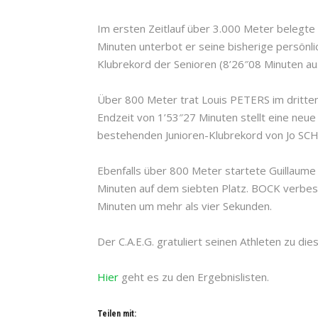
Im ersten Zeitlauf über 3.000 Meter belegte N
Minuten unterbot er seine bisherige persönl
Klubrekord der Senioren (8’26″08 Minuten a
Über 800 Meter trat Louis PETERS im dritten 
Endzeit von 1’53″27 Minuten stellt eine neue
bestehenden Junioren-Klubrekord von Jo SCHM
Ebenfalls über 800 Meter startete Guillaume 
Minuten auf dem siebten Platz. BOCK verbess
Minuten um mehr als vier Sekunden.
Der C.A.E.G. gratuliert seinen Athleten zu die
Hier
geht es zu den Ergebnislisten.
Teilen mit: