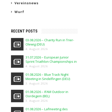
Vereinsnews
Wurf
RECENT POSTS
03.08.2026 – Charity Run in Trier-
Olewig (DEU)
4. August 2026
31.07.2026 – European Junior
Sprint Triathlon Championships in
Elblag (POL)
4. August 2026
01.08.2026 – Blue Track Night
Meeting in Sindelfingen (DEU)
3. August 2026
01.08.2026 – IFAM Outdoor in
Oordegem (BEL)
3. August 2026
01.08.2026 – Lafmeeting des