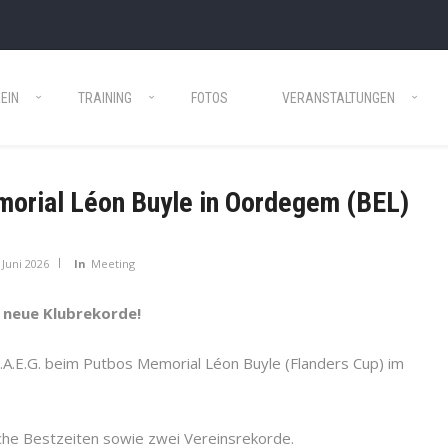
EIN
TRAINING
FOTOS
VERANSTALTUNGEN
orial Léon Buyle in Oordegem (BEL)
 Juni 2026
In
Meeting
i neue Klubrekorde!
C.A.E.G. beim Putbos Memorial Léon Buyle (Flanders Cup) im
iche Bestzeiten sowie zwei Vereinsrekorde.