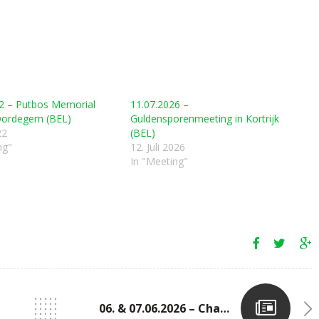
2 – Putbos Memorial
11.07.2026 –
 Oordegem (BEL)
Guldensporenmeeting in Kortrijk
22
(BEL)
ng"
12. Juli 2026
In "Meeting"
06. & 07.06.2026 – Championnats Nationaux Interclubs + Challenge U16 (C.A.P.A.)