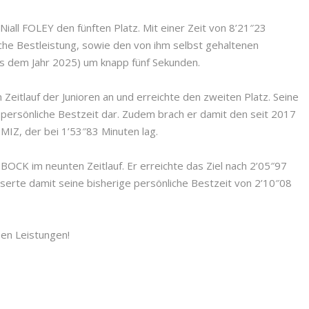
iall FOLEY den fünften Platz. Mit einer Zeit von 8’21″23
iche Bestleistung, sowie den von ihm selbst gehaltenen
us dem Jahr 2025) um knapp fünf Sekunden.
Zeitlauf der Junioren an und erreichte den zweiten Platz. Seine
 persönliche Bestzeit dar. Zudem brach er damit den seit 2017
IZ, der bei 1’53″83 Minuten lag.
BOCK im neunten Zeitlauf. Er erreichte das Ziel nach 2’05″97
erte damit seine bisherige persönliche Bestzeit von 2’10″08
sen Leistungen!