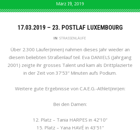
März
19
2019
17.03.2019 – 23. POSTLAF LUXEMBOURG
IN
STRASSENLÄUFE
Über 2.300 Läufer(innen) nahmen dieses Jahr wieder an
diesem beliebten Straßenlauf teil. Eva DANIELS (Jahrgang
2001) zeigte ihr grosses Talent und kam als Drittplazierte
in der Zeit von 37‘53“ Minuten aufs Podium.
Weitere gute Ergebnisse von C.A.E.G.-Athlet(inn)en:
Bei den Damen:
12. Platz – Tania HARPES in 42‘10“
15. Platz – Yana HAVÉ in 43‘51“