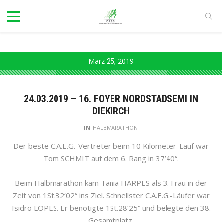
März
25
2019
24.03.2019 – 16. FOYER NORDSTADSEMI IN
DIEKIRCH
IN
HALBMARATHON
Der beste C.A.E.G.-Vertreter beim 10 Kilometer-Lauf war
Tom SCHMIT auf dem 6. Rang in 37’40“.
Beim Halbmarathon kam Tania HARPES als 3. Frau in der
Zeit von 1St.32‘02“ ins Ziel. Schnellster C.A.E.G.-Läufer war
Isidro LOPES. Er benötigte 1St.28‘25“ und belegte den 38.
Gesamtplatz.