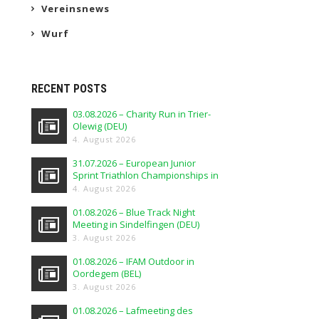
Vereinsnews
Wurf
RECENT POSTS
03.08.2026 – Charity Run in Trier-
Olewig (DEU)
4. August 2026
31.07.2026 – European Junior
Sprint Triathlon Championships in
Elblag (POL)
4. August 2026
01.08.2026 – Blue Track Night
Meeting in Sindelfingen (DEU)
3. August 2026
01.08.2026 – IFAM Outdoor in
Oordegem (BEL)
3. August 2026
01.08.2026 – Lafmeeting des