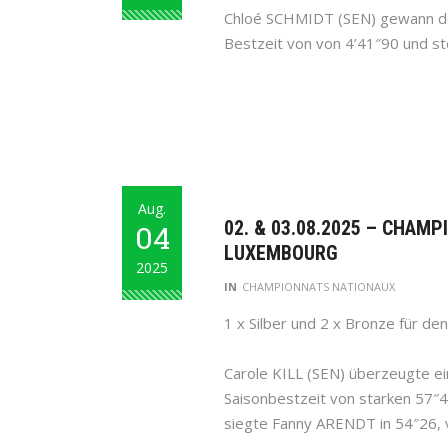
Chloé SCHMIDT (SEN) gewann den
Bestzeit von von 4’41″90 und st
Aug.
02. & 03.08.2025 – CHAM
04
LUXEMBOURG
2025
IN
CHAMPIONNATS NATIONAUX
1 x Silber und 2 x Bronze für den 
Carole KILL (SEN) überzeugte ei
Saisonbestzeit von starken 57″4
siegte Fanny ARENDT in 54″26, 