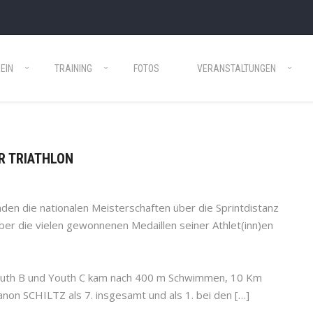
EIN
TRAINING
FOTOS
VERANSTALTUNGEN
ER TRIATHLON
den die nationalen Meisterschaften über die Sprintdistanz
 über die vielen gewonnenen Medaillen seiner Athlet(inn)en
uth B und Youth C kam nach 400 m Schwimmen, 10 Km
on SCHILTZ als 7. insgesamt und als 1. bei den […]