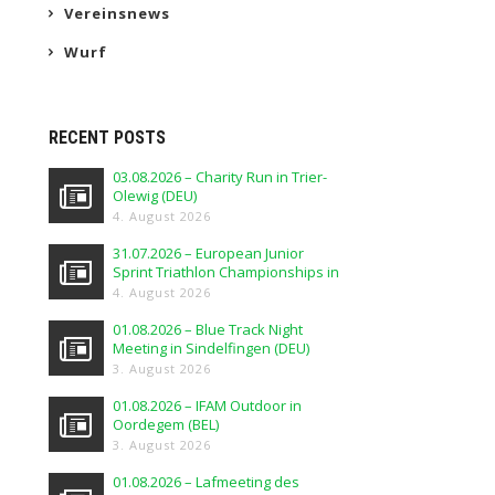
Vereinsnews
Wurf
RECENT POSTS
03.08.2026 – Charity Run in Trier-
Olewig (DEU)
4. August 2026
31.07.2026 – European Junior
Sprint Triathlon Championships in
Elblag (POL)
4. August 2026
01.08.2026 – Blue Track Night
Meeting in Sindelfingen (DEU)
3. August 2026
01.08.2026 – IFAM Outdoor in
Oordegem (BEL)
3. August 2026
01.08.2026 – Lafmeeting des