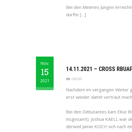
Bei den Minimes Jungen erreicht
durfte […]
Nov.
14.11.2021 – CROSS RBU
15
IN
CROSS
2021
Nachdem im vergangen Winter gar
erst wieder damit vertraut mach
Bei den Débutantes kam Elise BO
insgesamt). Joshua KAELL war de
derweil Jamie KOCH sich nach ei