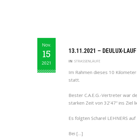
Nov.
13.11.2021 – DEULUX-LAUF
15
IN
STRASSENLÄUFE
2021
Im Rahmen dieses 10 Kilometer-
statt.
Bester C.A.E.G.-Vertreter war de
starken Zeit von 32’47“ ins Ziel 
Es folgten Scharel LEHNERS auf P
Bei […]