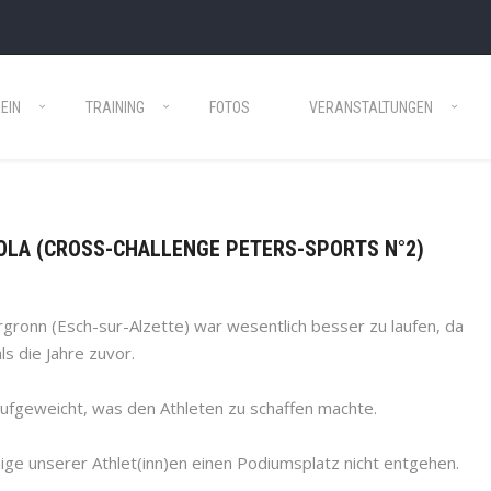
EIN
TRAINING
FOTOS
VERANSTALTUNGEN
 FOLA (CROSS-CHALLENGE PETERS-SPORTS N°2)
rgronn (Esch-sur-Alzette) war wesentlich besser zu laufen, da
ls die Jahre zuvor.
fgeweicht, was den Athleten zu schaffen machte.
nige unserer Athlet(inn)en einen Podiumsplatz nicht entgehen.