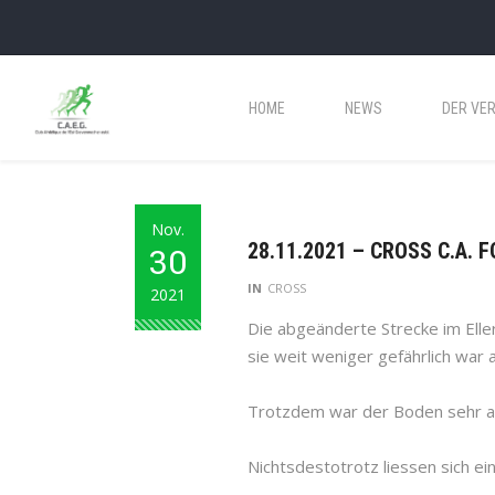
HOME
NEWS
DER VER
Nov.
28.11.2021 – CROSS C.A.
30
IN
CROSS
2021
Die abgeänderte Strecke im Elle
sie weit weniger gefährlich war a
Trotzdem war der Boden sehr au
Nichtsdestotrotz liessen sich ei