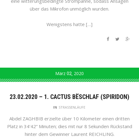
eine witterungsbedingte Strompanne, sodass Ansagen
über das Mikrofon unmöglich wurden.
Wenigstens hatte […]
März
02
2020
23.02.2020 – 1. CACTUS BËSCHLAF (SPIRIDON)
IN
STRASSENLÄUFE
Abdel ZAGHBIB erzielte über 10 Kilometer einen dritten
Platz in 34’42“ Minuten; dies mit nur 8 Sekunden Rückstand
hinter dem Gewinner Laurent REICHLING.