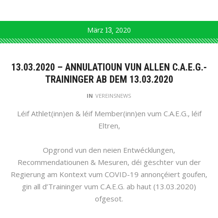
März
13
2020
13.03.2020 – ANNULATIOUN VUN ALLEN C.A.E.G.-
TRAININGER AB DEM 13.03.2020
IN
VEREINSNEWS
Léif Athlet(inn)en & léif Member(inn)en vum C.A.E.G., léif
Eltren,
Opgrond vun den neien Entwécklungen,
Recommendatiounen & Mesuren, déi gëschter vun der
Regierung am Kontext vum COVID-19 annonçéiert goufen,
gin all d’Traininger vum C.A.E.G. ab haut (13.03.2020)
ofgesot.