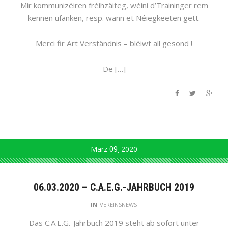
Mir kommunizéiren fréihzäiteg, wéini d’Traininger rem
kënnen ufänken, resp. wann et Néiegkeeten gëtt.
Merci fir Ärt Verständnis – bléiwt all gesond !
De […]
März
09
2020
06.03.2020 – C.A.E.G.-JAHRBUCH 2019
IN
VEREINSNEWS
Das C.A.E.G.-Jahrbuch 2019 steht ab sofort unter