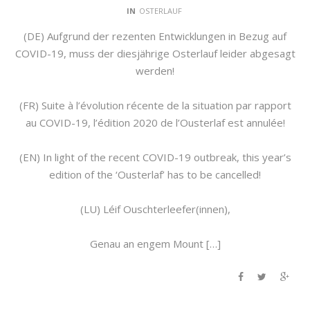
IN
OSTERLAUF
(DE) Aufgrund der rezenten Entwicklungen in Bezug auf
COVID-19, muss der diesjährige Osterlauf leider abgesagt
werden!
(FR) Suite à l’évolution récente de la situation par rapport
au COVID-19, l’édition 2020 de l’Ousterlaf est annulée!
(EN) In light of the recent COVID-19 outbreak, this year’s
edition of the ‘Ousterlaf’ has to be cancelled!
(LU) Léif Ouschterleefer(innen),
Genau an engem Mount […]