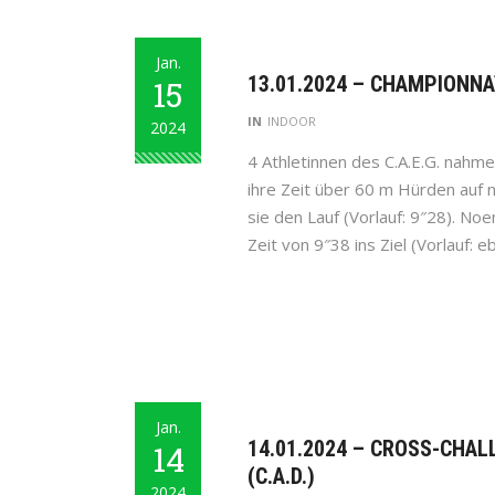
Jan.
13.01.2024 – CHAMPIONNAT
15
IN
INDOOR
2024
4 Athletinnen des C.A.E.G. nahm
ihre Zeit über 60 m Hürden auf n
sie den Lauf (Vorlauf: 9″28). No
Zeit von 9″38 ins Ziel (Vorlauf: e
Jan.
14.01.2024 – CROSS-CHAL
14
(C.A.D.)
2024