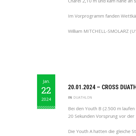
Charel 2,10 m und kam nahe an 
Im Vorprogramm fanden Wettkäm
William MITCHELL-SMOLARZ (U12
Jan.
20.01.2024 – CROSS DUATH
22
IN
DUATHLON
2024
Bei den Youth B (2.500 m laufe
20 Sekunden Vorsprung vor der 
Die Youth A hatten die gleiche 