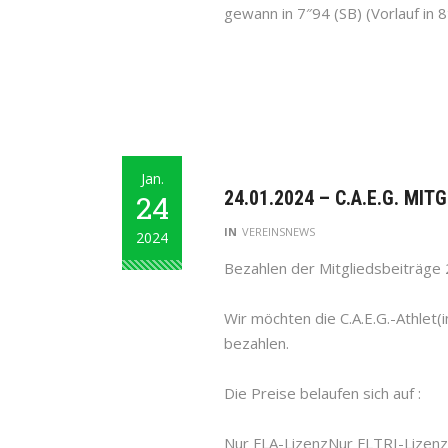
gewann in 7″94 (SB) (Vorlauf in 
Jan.
24.01.2024 – C.A.E.G. MI
24
IN
VEREINSNEWS
2024
Bezahlen der Mitgliedsbeiträge
Wir möchten die C.A.E.G.-Athlet(i
bezahlen.
Die Preise belaufen sich auf :
Nur FLA-LizenzNur FLTRI-Lizenz