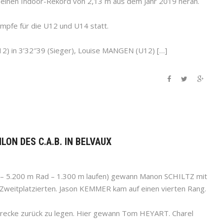
seinen Indoor-Rekord von 2,13 m aus dem Jahr 2019 heran.
pfe für die U12 und U14 statt.
) in 3’32″39 (Sieger), Louise MANGEN (U12) […]
LON DES C.A.B. IN BELVAUX
n – 5.200 m Rad – 1.300 m laufen) gewann Manon SCHILTZ mit
Zweitplatzierten. Jason KEMMER kam auf einen vierten Rang.
Strecke zurück zu legen. Hier gewann Tom HEYART. Charel