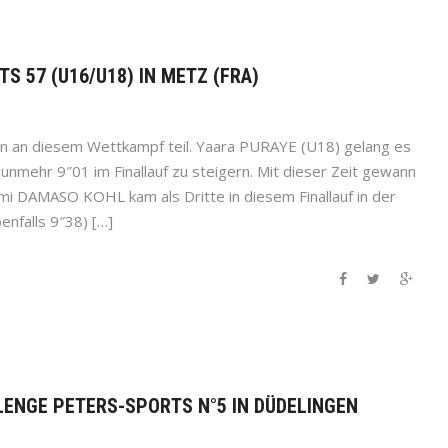
S 57 (U16/U18) IN METZ (FRA)
en an diesem Wettkampf teil. Yaara PURAYE (U18) gelang es
unmehr 9″01 im Finallauf zu steigern. Mit dieser Zeit gewann
emi DAMASO KOHL kam als Dritte in diesem Finallauf in der
benfalls 9″38) […]
LENGE PETERS-SPORTS N°5 IN DÜDELINGEN