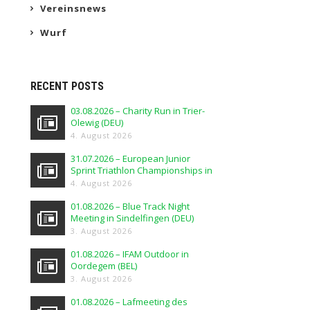
Vereinsnews
Wurf
RECENT POSTS
03.08.2026 – Charity Run in Trier-
Olewig (DEU)
4. August 2026
31.07.2026 – European Junior
Sprint Triathlon Championships in
Elblag (POL)
4. August 2026
01.08.2026 – Blue Track Night
Meeting in Sindelfingen (DEU)
3. August 2026
01.08.2026 – IFAM Outdoor in
Oordegem (BEL)
3. August 2026
01.08.2026 – Lafmeeting des