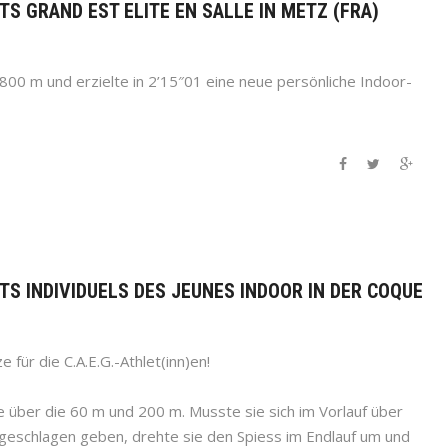
TS GRAND EST ELITE EN SALLE IN METZ (FRA)
 800 m und erzielte in 2’15″01 eine neue persönliche Indoor-
TS INDIVIDUELS DES JEUNES INDOOR IN DER COQUE
e für die C.A.E.G.-Athlet(inn)en!
über die 60 m und 200 m. Musste sie sich im Vorlauf über
schlagen geben, drehte sie den Spiess im Endlauf um und