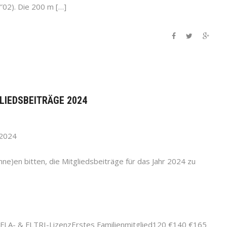
8″02). Die 200 m […]
TGLIEDSBEITRÄGE 2024
 2024
nne)en bitten, die Mitgliedsbeiträge für das Jahr 2024 zu
FLA- & FLTRI-LizenzErstes Familienmitglied120 €140 €165