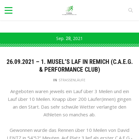
Sep.
28
2021
26.09.2021 – 1. MUSEL’S LAF IN REMICH (C.A.E.G.
& PERFORMANCE CLUB)
IN
STRASSENLÄUFE
Angeboten waren jeweils ein Lauf über 3 Meilen und ein
Lauf über 10 Meilen. Knapp über 200 Läufer(innen) gingen
an den Start. Das sehr schwüle Wetter verlangte den
Athleten so manches ab.
Gewonnen wurde das Rennen über 10 Meilen von David
LENTZ in 54’52“ Minuten. Auf Platz 3 lief als erster C.A.E.G.-