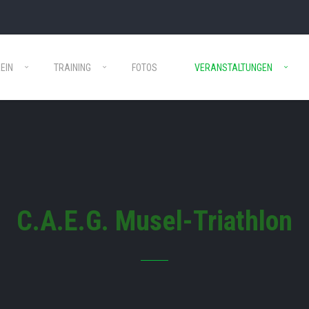
EIN
TRAINING
FOTOS
VERANSTALTUNGEN
C.A.E.G. Musel-Triathlon