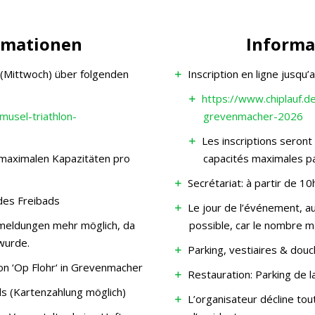
rmationen
Informa
(Mittwoch) über folgenden
Inscription en ligne jusqu’
https://www.chiplauf.d
musel-triathlon-
grevenmacher-2026
Les inscriptions seront
aximalen Kapazitäten pro
capacités maximales pa
Secrétariat: à partir de 10
 des Freibads
Le jour de l’événement, a
meldungen mehr möglich, da
possible, car le nombre ma
wurde.
Parking, vestiaires & dou
on ‘Op Flohr‘ in Grevenmacher
Restauration: Parking de l
ds (Kartenzahlung möglich)
L’organisateur décline tou