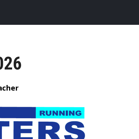
026
acher