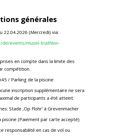
tions générales
au 22.04.2026 (Mercredi) via:
e/de/events/musel-triathlon-
 prises en compte dans la limite des
r compétition.
h45 / Parking de la piscine
ucune inscription supplémentaire ne sera
ximal de participants a été atteint.
ches: Stade ‚Op Flohr‘ à Grevenmacher
a piscine (Paiement par carte accepté)
te responsabilité en cas de vol ou