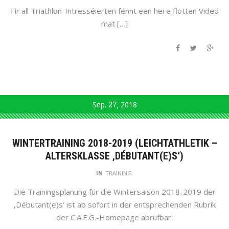
Fir all Triathlon-Intresséierten fënnt een hei e flotten Video
mat […]
Sep.
27
2018
WINTERTRAINING 2018-2019 (LEICHTATHLETIK –
ALTERSKLASSE ‚DÉBUTANT(E)S‘)
IN
TRAINING
Die Trainingsplanung für die Wintersaison 2018-2019 der
‚Débutant(e)s‘ ist ab sofort in der entsprechenden Rubrik
der C.A.E.G.-Homepage abrufbar: