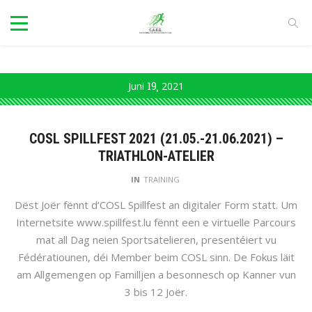
Juni
19
2021
COSL SPILLFEST 2021 (21.05.-21.06.2021) –
TRIATHLON-ATELIER
IN
TRAINING
Dëst Joër fënnt d’COSL Spillfest an digitaler Form statt. Um
Internetsite www.spillfest.lu fënnt een e virtuelle Parcours
mat all Dag neien Sportsatelieren, presentéiert vu
Fédératiounen, déi Member beim COSL sinn. De Fokus läit
am Allgemengen op Familljen a besonnesch op Kanner vun
3 bis 12 Joër.