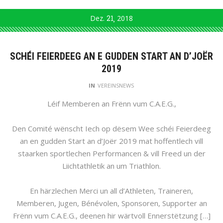
Dez.
21
2018
SCHÉI FEIERDEEG AN E GUDDEN START AN D’JOËR
2019
IN
VEREINSNEWS
Léif Memberen an Frënn vum C.A.E.G.,
Den Comité wënscht Iech op dësem Wee schéi Feierdeeg
an en gudden Start an d’Joër 2019 mat hoffentlech vill
staarken sportlechen Performancen & vill Freed un der
Liichtathletik an um Triathlon.
En härzlechen Merci un all d’Athleten, Traineren,
Memberen, Jugen, Bénévolen, Sponsoren, Supporter an
Frënn vum C.A.E.G., deenen hir wärtvoll Ennerstëtzung […]