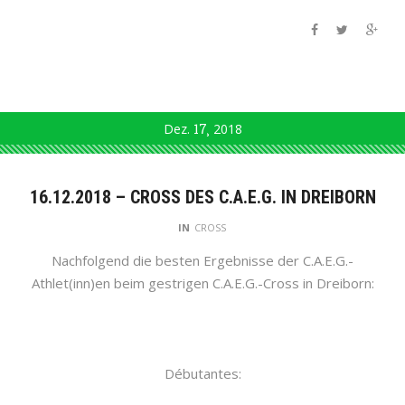
Dez.
17
2018
16.12.2018 – CROSS DES C.A.E.G. IN DREIBORN
IN
CROSS
Nachfolgend die besten Ergebnisse der C.A.E.G.-
Athlet(inn)en beim gestrigen C.A.E.G.-Cross in Dreiborn:
Débutantes: