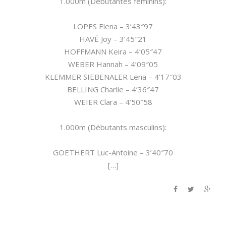
1.000m (Débutantes féminins):
LOPES Elena – 3’43″97
HAVÉ Joy – 3’45″21
HOFFMANN Keira – 4’05″47
WEBER Hannah – 4’09″05
KLEMMER SIEBENALER Lena – 4’17″03
BELLING Charlie – 4’36″47
WEIER Clara – 4’50″58
1.000m (Débutants masculins):
GOETHERT Luc-Antoine – 3’40″70
[…]