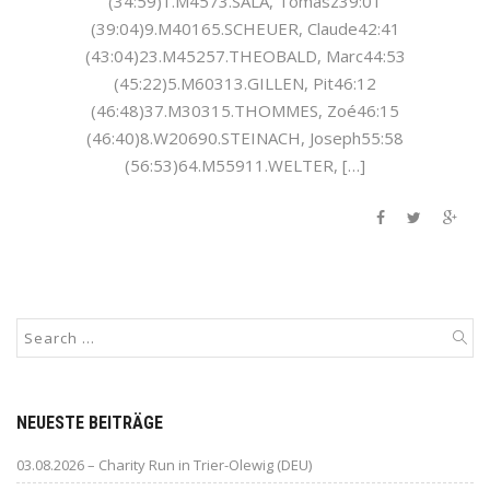
(34:59)1.M4573.SALA, Tomasz39:01
(39:04)9.M40165.SCHEUER, Claude42:41
(43:04)23.M45257.THEOBALD, Marc44:53
(45:22)5.M60313.GILLEN, Pit46:12
(46:48)37.M30315.THOMMES, Zoé46:15
(46:40)8.W20690.STEINACH, Joseph55:58
(56:53)64.M55911.WELTER, […]
NEUESTE BEITRÄGE
03.08.2026 – Charity Run in Trier-Olewig (DEU)