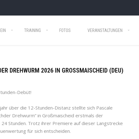
EIN
TRAINING
FOTOS
VERANSTALTUNGEN
HDER DREHWURM 2026 IN GROSSMAISCHEID (DEU)
Stunden-Debüt!
ahr über die 12-Stunden-Distanz stellte sich Pascale
hder Drehwurm“ in Großmaischeid erstmals der
 24 Stunden. Trotz ihrer Premiere auf dieser Langstrecke
auenwertung für sich entscheiden.