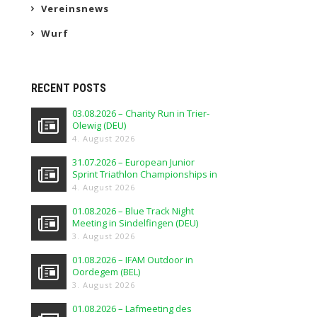
Vereinsnews
Wurf
RECENT POSTS
03.08.2026 – Charity Run in Trier-
Olewig (DEU)
4. August 2026
31.07.2026 – European Junior
Sprint Triathlon Championships in
Elblag (POL)
4. August 2026
01.08.2026 – Blue Track Night
Meeting in Sindelfingen (DEU)
3. August 2026
01.08.2026 – IFAM Outdoor in
Oordegem (BEL)
3. August 2026
01.08.2026 – Lafmeeting des