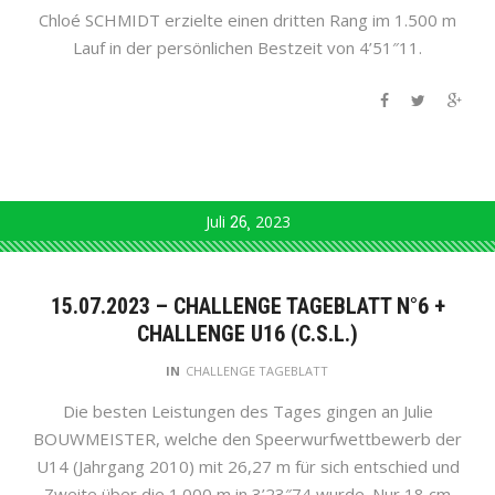
Chloé SCHMIDT erzielte einen dritten Rang im 1.500 m
Lauf in der persönlichen Bestzeit von 4’51″11.
Juli
26
2023
15.07.2023 – CHALLENGE TAGEBLATT N°6 +
CHALLENGE U16 (C.S.L.)
IN
CHALLENGE TAGEBLATT
Die besten Leistungen des Tages gingen an Julie
BOUWMEISTER, welche den Speerwurfwettbewerb der
U14 (Jahrgang 2010) mit 26,27 m für sich entschied und
Zweite über die 1.000 m in 3’23″74 wurde. Nur 18 cm