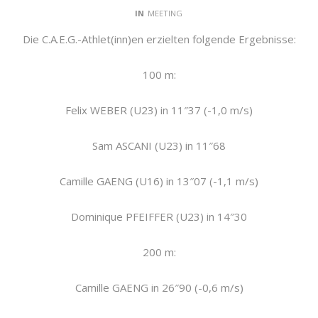
IN
MEETING
Die C.A.E.G.-Athlet(inn)en erzielten folgende Ergebnisse:
100 m:
Felix WEBER (U23) in 11″37 (-1,0 m/s)
Sam ASCANI (U23) in 11″68
Camille GAENG (U16) in 13″07 (-1,1 m/s)
Dominique PFEIFFER (U23) in 14″30
200 m:
Camille GAENG in 26″90 (-0,6 m/s)