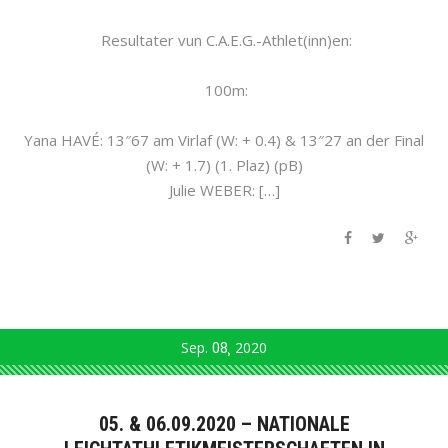
Resultater vun C.A.E.G.-Athlet(inn)en:
100m:
Yana HAVÉ: 13″67 am Virlaf (W: + 0.4) & 13″27 an der Final
(W: + 1.7) (1. Plaz) (pB)
Julie WEBER: […]
Sep.
08
2020
05. & 06.09.2020 – NATIONALE