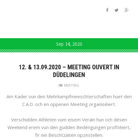
Sep.
14
2020
12. & 13.09.2020 – MEETING OUVERT IN
DÜDELINGEN
IN
MEETING
Am Kader vun den Mehrkampfmeeschterschaften huet den
C.A.D. och en oppenen Meeting organiséiert.
Verschidden Athleten vum eisem Veräin hun och dësen
Weekend erem vun den gudden Bedéngungen profitéiert,
fir nei Beschtzäiten opzestellen.