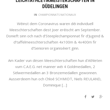
LEICHTATHLETIKMEISTERSCHAFTEN IN
DÜDELINGEN
IN
CHAMPIONNATS NATIONAUX
Wéinst dem Coronavirus waren déi individuell
Meeschterschaften dest Joer eréischt am September.
Donieft sinn och nach d’Steeplechampionnat fir d’Jugend &
d’taffelmeeschterschaften 4x100m & 4x400m fir
d’Senioren organiséiert ginn.
Am Kader vun dësen Meeschterschaften hun d’Athleten
vum C.A.E.G. net manner wéi 4 Goldmedaillen, 2
Sëlwermedaillen an 3 Bronzemedaillen gewonnen.
Ausserdeem hun och Chloé SCHMIDT, Niels REULAND,
Dominique […]