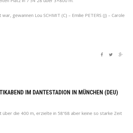
en Platz in 7‘54“28 über 3×800 m.
rt war, gewannen Lou SCHMIT (C) – Emilie PETERS (J) – Carole
ETIKABEND IM DANTESTADION IN MÜNCHEN (DEU)
über die 400 m, erzielte in 58“68 aber keine so starke Zeit