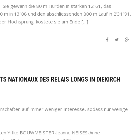
). Sie gewann die 80 m Hürden in starken 12“61, das
0 m in 13“08 und den abschliessenden 800 m Lauf in 2’31“91.
, der Hochsprung. kostete sie am Ende […]
TS NATIONAUX DES RELAIS LONGS IN DIEKIRCH
erschaften auf immer weniger Interesse, sodass nur wenige
elten Yffke BOUWMEISTER-Jeanne NEISES-Anne