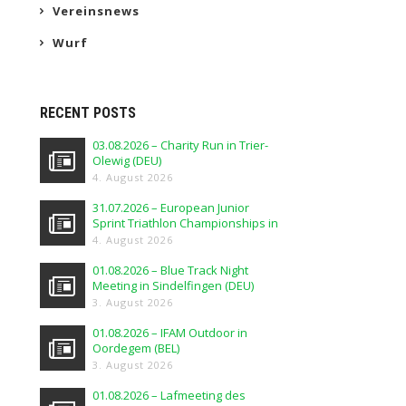
Vereinsnews
Wurf
RECENT POSTS
03.08.2026 – Charity Run in Trier-
Olewig (DEU)
4. August 2026
31.07.2026 – European Junior
Sprint Triathlon Championships in
Elblag (POL)
4. August 2026
01.08.2026 – Blue Track Night
Meeting in Sindelfingen (DEU)
3. August 2026
01.08.2026 – IFAM Outdoor in
Oordegem (BEL)
3. August 2026
01.08.2026 – Lafmeeting des