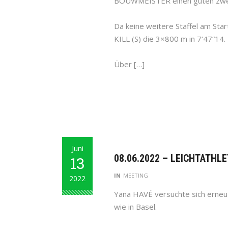
BOUWMEISTER einen guten zweit
Da keine weitere Staffel am Sta
KILL (S) die 3×800 m in 7‘47“14.
Über […]
Juni
08.06.2022 – LEICHTATHL
13
IN
MEETING
2022
Yana HAVÉ versuchte sich erneut 
wie in Basel.