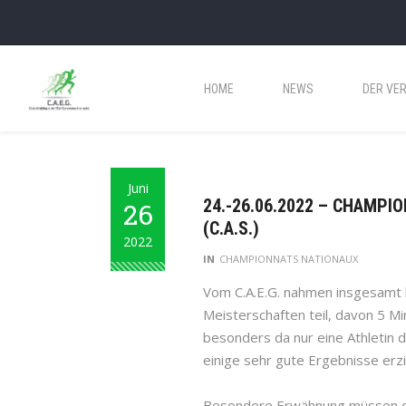
HOME
NEWS
DER VER
Juni
24.-26.06.2022 – CHAMPI
26
(C.A.S.)
2022
IN
CHAMPIONNATS NATIONAUX
Vom C.A.E.G. nahmen insgesamt le
Meisterschaften teil, davon 5 Mi
besonders da nur eine Athletin d
einige sehr gute Ergebnisse erzi
Besondere Erwähnung müssen di