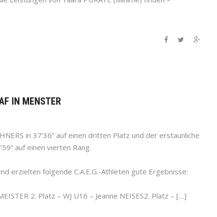
LAF IN MENSTER
NERS in 37’36“ auf einen dritten Platz und der erstaunliche
59“ auf einen vierten Rang.
nd erzielten folgende C.A.E.G.-Athleten gute Ergebnisse:
EISTER 2. Platz – WJ U16 – Jeanne NEISES2. Platz – […]