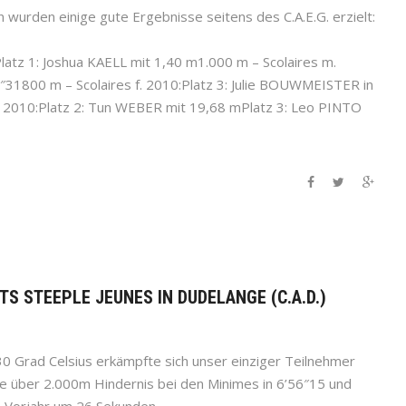
wurden einige gute Ergebnisse seitens des C.A.E.G. erzielt:
atz 1: Joshua KAELL mit 1,40 m1.000 m – Scolaires m.
″31800 m – Scolaires f. 2010:Platz 3: Julie BOUWMEISTER in
. 2010:Platz 2: Tun WEBER mit 19,68 mPlatz 3: Leo PINTO
TS STEEPLE JEUNES IN DUDELANGE (C.A.D.)
0 Grad Celsius erkämpfte sich unser einziger Teilnehmer
e über 2.000m Hindernis bei den Minimes in 6’56″15 und
 Vorjahr um 26 Sekunden.