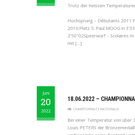
Trotz der heissen Temperaturen 
Hochsprung – Débutants 2011:Pl
2010:Platz 5: Paul MOOG in 3’33
2’50″02Speerwurf – Scolaires m
mit […]
Juni
18.06.2022 – CHAMPIONNA
20
IN
CHAMPIONNATS NATIONAUX
2022
Bei einer Temperatur von über 3
Louis PETERS die Bronzemedaill
verbesserte seine Bestzeit vom