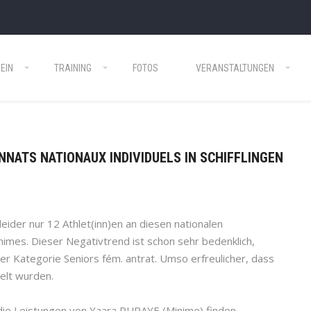
EIN
TRAINING
FOTOS
VERANSTALTUNGEN
ONNATS NATIONAUX INDIVIDUELS IN SCHIFFLINGEN
ider nur 12 Athlet(inn)en an diesen nationalen
nimes. Dieser Negativtrend ist schon sehr bedenklich,
er Kategorie Seniors fém. antrat. Umso erfreulicher, dass
elt wurden.
e Leistungen von Yaara PURAYE (Minime) finden –