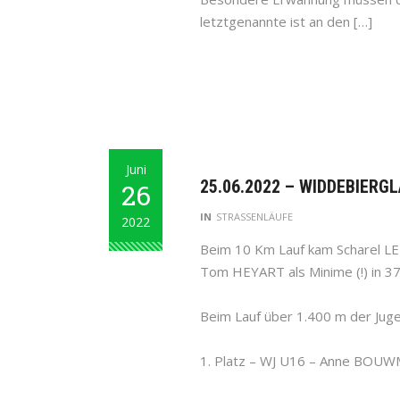
letztgenannte ist an den […]
Juni
25.06.2022 – WIDDEBIERG
26
IN
STRASSENLÄUFE
2022
Beim 10 Km Lauf kam Scharel LEH
Tom HEYART als Minime (!) in 37’
Beim Lauf über 1.400 m der Juge
1. Platz – WJ U16 – Anne BOUWM