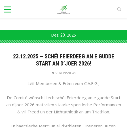
Dez.
23
2025
23.12.2025 – SCHÉI FEIERDEEG AN E GUDDE
START AN D’JOER 2026!
IN
VEREINSNEWS
Léif Memberen & Frënn vum C.A.E.G.,
De Comité wënscht Iech schéi Feierdeeg an e gudde Start
an d’Joer 2026 mat villen staarke sportleche Performancen
& vill Freed un der Liichtathletik an um Triathlon.
En häerzleche Merci un all d’Athleten, Traineren, Jugen,