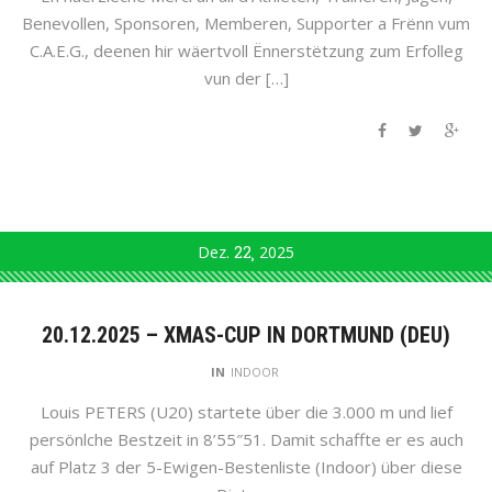
Benevollen, Sponsoren, Memberen, Supporter a Frënn vum
C.A.E.G., deenen hir wäertvoll Ënnerstëtzung zum Erfolleg
vun der […]
Dez.
22
2025
20.12.2025 – XMAS-CUP IN DORTMUND (DEU)
IN
INDOOR
Louis PETERS (U20) startete über die 3.000 m und lief
persönlche Bestzeit in 8’55″51. Damit schaffte er es auch
auf Platz 3 der 5-Ewigen-Bestenliste (Indoor) über diese