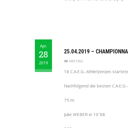
Apr.
25.04.2019 – CHAMPIONNA
28
IN
MEETING
2019
18 C.A.E.G.-Athlet(inn)en starte
Nachfolgend die besten C.A.E.G.
75 m:
Julie WEBER in 10″68