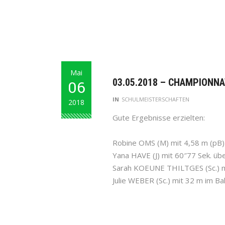
Mai
03.05.2018 – CHAMPIONNA
06
IN
SCHULMEISTERSCHAFTEN
2018
Gute Ergebnisse erzielten:
Robine OMS (M) mit 4,58 m (pB) 
Yana HAVE (J) mit 60″77 Sek. üb
Sarah KOEUNE THILTGES (Sc.) m
Julie WEBER (Sc.) mit 32 m im Bal