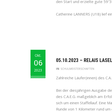
den Start und erzielte gute 59″3
Catherine LANNERS (U18) lief ei
Okt.
05.10.2023 – RELAIS LASE
06
IN
SCHULMEISTERSCHAFTEN
2023
Zahlreiche Läufer(innen) des C.A
Bei der diesjährigen Ausgabe des
des C.A.E.G. maßgeblich am Erfol
sich um einen Staffellauf. Eine 
Runde von 1 Kilometer rund um 