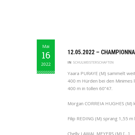
Mai
12.05.2022 – CHAMPIONNA
16
IN
SCHULMEISTERSCHAFTEN
2022
Yaara PURAYE (M) sammelt weite
400 m Hürden bei den Minimes li
400 m in tollen 60“47.
Morgan CORREIA HUGHES (M) kon
Filip REDING (M) sprang 1,55 m 
Chelly LAWAL MEYERS (M) […]