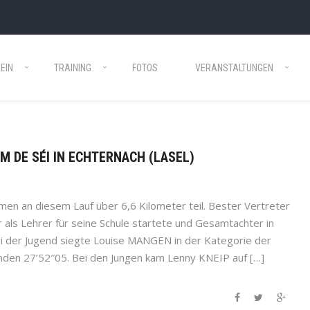
EIN
TRAINING
FOTOS
VERANSTALTUNGEN
ËM DE SÉI IN ECHTERNACH (LASEL)
hmen an diesem Lauf über 6,6 Kilometer teil. Bester Vertreter
als Lehrer für seine Schule startete und Gesamtachter in
ei der Jugend siegte Louise MANGEN in der Kategorie der
den 27’52″05. Bei den Jungen kam Lenny KNEIP auf […]