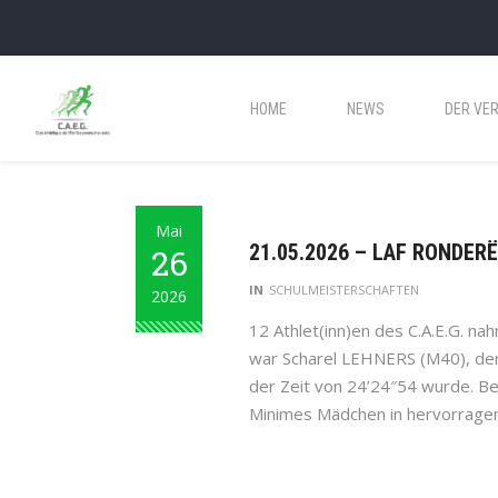
HOME
NEWS
DER VER
Mai
21.05.2026 – LAF RONDER
26
IN
SCHULMEISTERSCHAFTEN
2026
12 Athlet(inn)en des C.A.E.G. na
war Scharel LEHNERS (M40), der 
der Zeit von 24’24″54 wurde. B
Minimes Mädchen in hervorragen