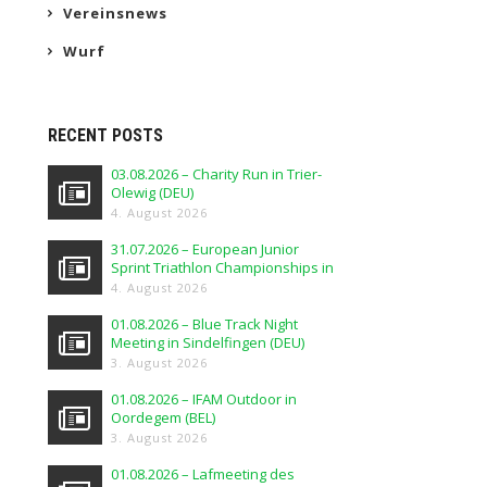
Vereinsnews
Wurf
RECENT POSTS
03.08.2026 – Charity Run in Trier-
Olewig (DEU)
4. August 2026
31.07.2026 – European Junior
Sprint Triathlon Championships in
Elblag (POL)
4. August 2026
01.08.2026 – Blue Track Night
Meeting in Sindelfingen (DEU)
3. August 2026
01.08.2026 – IFAM Outdoor in
Oordegem (BEL)
3. August 2026
01.08.2026 – Lafmeeting des