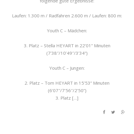
folgende gute Ergebnisse:
Laufen: 1.300 m / Radfahren 2.600 m / Laufen: 800 m:
Youth C – Mädchen:
3. Platz – Stella HEYART in 22’01“ Minuten
(7’38″/10’49″/3’34“)
Youth C – Jungen:
2. Platz – Tom HEYART in 15’53“ Minuten
(6’07″/7’56″/2’50“)
3. Platz […]