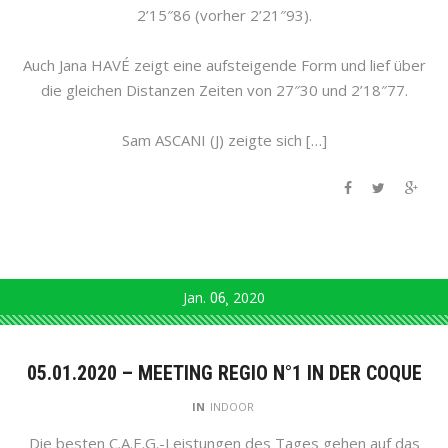
2’15″86 (vorher 2’21″93).
Auch Jana HAVÉ zeigt eine aufsteigende Form und lief über
die gleichen Distanzen Zeiten von 27″30 und 2’18″77.
Sam ASCANI (J) zeigte sich […]
Jan.
06
2020
05.01.2020 – MEETING REGIO N°1 IN DER COQUE
IN
INDOOR
Die besten C.A.E.G.-Leistungen des Tages gehen auf das