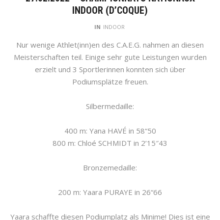
INDOOR (D’COQUE)
IN
INDOOR
Nur wenige Athlet(inn)en des C.A.E.G. nahmen an diesen
Meisterschaften teil. Einige sehr gute Leistungen wurden
erzielt und 3 Sportlerinnen konnten sich über
Podiumsplätze freuen.
Silbermedaille:
400 m: Yana HAVÉ in 58“50
800 m: Chloé SCHMIDT in 2’15″43
Bronzemedaille:
200 m: Yaara PURAYE in 26“66
Yaara schaffte diesen Podiumplatz als Minime! Dies ist eine