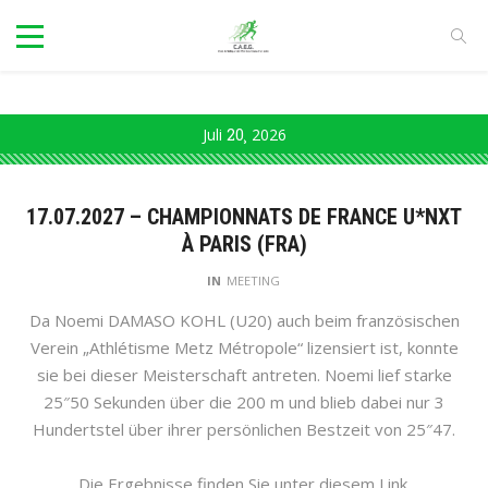
Juli
20
2026
17.07.2027 – CHAMPIONNATS DE FRANCE U*NXT
À PARIS (FRA)
IN
MEETING
Da Noemi DAMASO KOHL (U20) auch beim französischen
Verein „Athlétisme Metz Métropole“ lizensiert ist, konnte
sie bei dieser Meisterschaft antreten. Noemi lief starke
25″50 Sekunden über die 200 m und blieb dabei nur 3
Hundertstel über ihrer persönlichen Bestzeit von 25″47.
Die Ergebnisse finden Sie unter diesem Link.