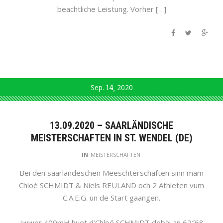
beachtliche Leistung. Vorher […]
Sep.
14
2020
13.09.2020 – SAARLÄNDISCHE
MEISTERSCHAFTEN IN ST. WENDEL (DE)
IN
MEISTERSCHAFTEN
Bei den saarländeschen Meeschterschaften sinn mam
Chloé SCHMIDT & Niels REULAND och 2 Athleten vum
C.A.E.G. un de Start gaangen.
Iwwer 400mH huet d’Chloé SCHMIDT dobäi an 62″68