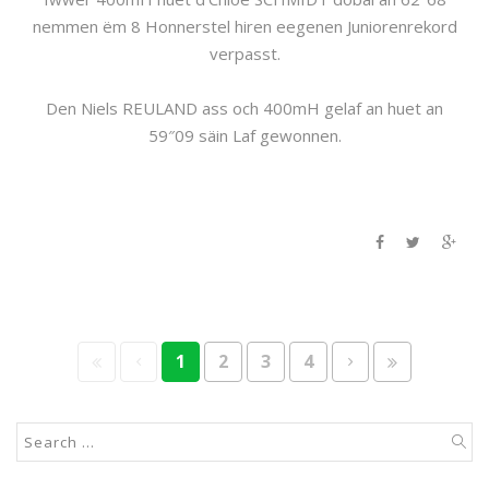
nemmen ëm 8 Honnerstel hiren eegenen Juniorenrekord
verpasst.
Den Niels REULAND ass och 400mH gelaf an huet an
59″09 säin Laf gewonnen.
1
2
3
4