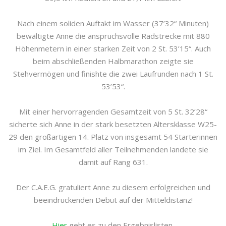
Nach einem soliden Auftakt im Wasser (37’32“ Minuten)
bewältigte Anne die anspruchsvolle Radstrecke mit 880
Höhenmetern in einer starken Zeit von 2 St. 53’15“. Auch
beim abschließenden Halbmarathon zeigte sie
Stehvermögen und finishte die zwei Laufrunden nach 1 St.
53’53“.
Mit einer hervorragenden Gesamtzeit von 5 St. 32’28“
sicherte sich Anne in der stark besetzten Altersklasse W25-
29 den großartigen 14. Platz von insgesamt 54 Starterinnen
im Ziel. Im Gesamtfeld aller Teilnehmenden landete sie
damit auf Rang 631.
Der C.A.E.G. gratuliert Anne zu diesem erfolgreichen und
beeindruckenden Debüt auf der Mitteldistanz!
Hier
geht es zu den Ergebnislisten.