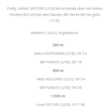
Chelly LAWAL MEYERS (U18) lief erstmals über die hohen
Hürden (84 cm) bei den Damen. Als Vierte lief sie gute
15″20.
Weitere C.A.E.G.-Ergebnisse:
200 m:
Keira HOFFMANN (U18): 29″10
Mil PURAYE (U18): 26″16
400 m:
Niels REULAND (U23): 54″34
Mil PURAYE (U18): 59″29
1.500 m:
Louis PETERS (U20): 4’11″48