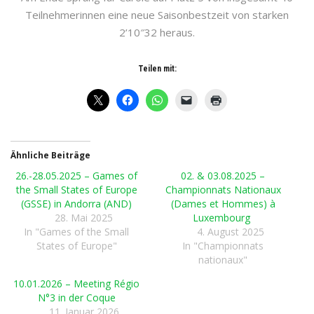
Teilnehmerinnen eine neue Saisonbestzeit von starken
2’10″32 heraus.
Teilen mit:
Ähnliche Beiträge
26.-28.05.2025 – Games of
02. & 03.08.2025 –
the Small States of Europe
Championnats Nationaux
(GSSE) in Andorra (AND)
(Dames et Hommes) à
28. Mai 2025
Luxembourg
In "Games of the Small
4. August 2025
States of Europe"
In "Championnats
nationaux"
10.01.2026 – Meeting Régio
N°3 in der Coque
11. Januar 2026