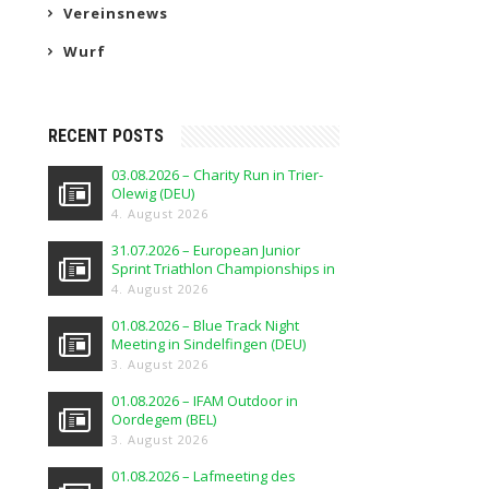
Vereinsnews
Wurf
RECENT POSTS
03.08.2026 – Charity Run in Trier-
Olewig (DEU)
4. August 2026
31.07.2026 – European Junior
Sprint Triathlon Championships in
Elblag (POL)
4. August 2026
01.08.2026 – Blue Track Night
Meeting in Sindelfingen (DEU)
3. August 2026
01.08.2026 – IFAM Outdoor in
Oordegem (BEL)
3. August 2026
01.08.2026 – Lafmeeting des