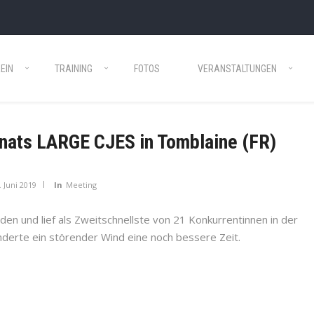
EIN
TRAINING
FOTOS
VERANSTALTUNGEN
nats LARGE CJES in Tomblaine (FR)
. Juni 2019
In
Meeting
n und lief als Zweitschnellste von 21 Konkurrentinnen in der
hinderte ein störender Wind eine noch bessere Zeit.