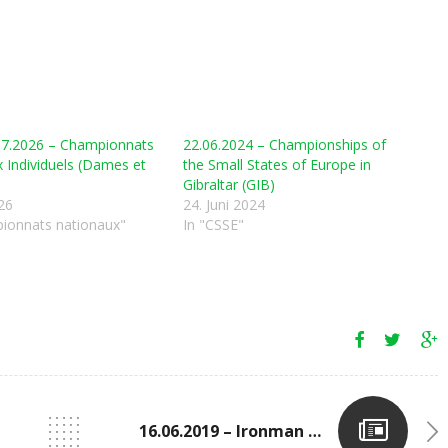
07.2026 – Championnats
22.06.2024 – Championships of
 Individuels (Dames et
the Small States of Europe in
)
Gibraltar (GIB)
026
24. Juni 2024
ionnats nationaux"
In "CSSE"
16.06.2019 – Ironman 70.3 In Remich