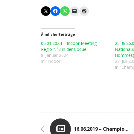
Ähnliche Beiträge
06.01.2024 – Indoor Meeting
25. & 26.
Regio N°3 in der Coque
Nationaux
8. Januar 2024
Hommes
In "Indoor"
27. Juli 2
In "Champ
16.06.2019 – Championnats Individuels Des Jeunes N°2 In Schifflingen