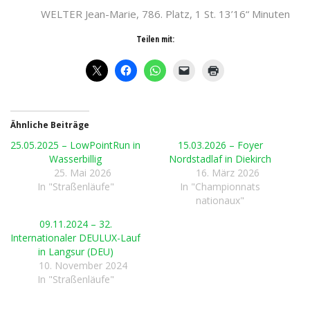
WELTER Jean-Marie, 786. Platz, 1 St. 13’16“ Minuten
Teilen mit:
Ähnliche Beiträge
25.05.2025 – LowPointRun in
15.03.2026 – Foyer
Wasserbillig
Nordstadlaf in Diekirch
25. Mai 2026
16. März 2026
In "Straßenläufe"
In "Championnats
nationaux"
09.11.2024 – 32.
Internationaler DEULUX-Lauf
in Langsur (DEU)
10. November 2024
In "Straßenläufe"