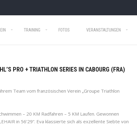
EIN
TRAINING
FOTOS
VERANSTALTUNGEN
AHL’S PRO + TRIATHLON SERIES IN CABOURG (FRA)
 ihrem Team vom französischen Verein „Groupe Triathlon
 Schwimmen – 20 KM Radfahren – 5 KM Laufen. Gewonnen
EHAIR in 56’29“. Eva klassierte sich als exzellente Siebte von