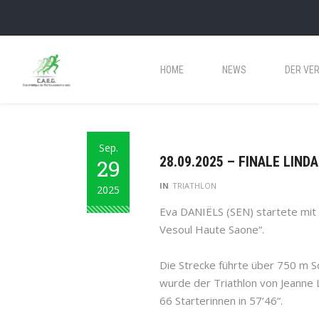
HOME
NEWS
DER VER
Sep.
28.09.2025 – FINALE LIND
29
IN
TRIATHLON
2025
Eva DANIËLS (SEN) startete mit
Vesoul Haute Saone“.
Die Strecke führte über 750 m
wurde der Triathlon von Jeanne L
66 Starterinnen in 57’46“.