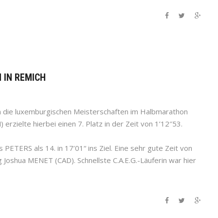
N IN REMICH
n die luxemburgischen Meisterschaften im Halbmarathon
zielte hierbei einen 7. Platz in der Zeit von 1’12″53.
PETERS als 14. in 17’01“ ins Ziel. Eine sehr gute Zeit von
 Joshua MENET (CAD). Schnellste C.A.E.G.-Läuferin war hier