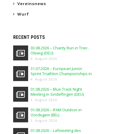
Vereinsnews
Wurf
RECENT POSTS
03.08.2026 – Charity Run in Trier-
Olewig (DEU)
4. August 2026
31.07.2026 – European Junior
Sprint Triathlon Championships in
Elblag (POL)
4. August 2026
01.08.2026 – Blue Track Night
Meeting in Sindelfingen (DEU)
3. August 2026
01.08.2026 – IFAM Outdoor in
Oordegem (BEL)
3. August 2026
01.08.2026 – Lafmeeting des