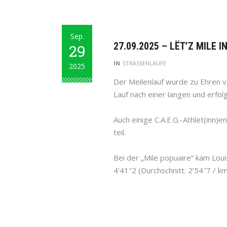
Sep.
27.09.2025 – LËT’Z MILE 
29
IN
STRASSENLÄUFE
2025
Der Meilenlauf wurde zu Ehren v
Lauf nach einer langen und erfolg
Auch einige C.A.E.G.-Athlet(inn
teil.
Bei der „Mile popuaire“ kam Lou
4’41″2 (Durchschnitt: 2’54″7 / k