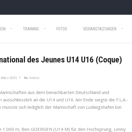
EIN
TRAINING
FOTOS
VERANSTALTUNGEN
national des Jeunes U14 U16 (Coque)
. März 2025
In
Indoor
 Mannschaften aus dem benachbarten Deutschland und
ch ausschliesslich an die U14 und U16. Am Ende siegte die F.L.A.-
 musste sich lediglich der Mannschaft von Ludwigshafen bei
die 1.000 m, Ben GOERGEN (U14 M) für den Hochsprung, Lenny