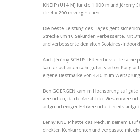
KNEIP (U14 M) für die 1.000 m und Jérémy 
die 4 x 200 m vorgesehen.
Die beste Leistung des Tages geht sicherlich
Strecke um 10 Sekunden verbesserte. Mit 3’14
und verbesserte den alten Scolaires-Indoor
Auch Jérémy SCHUSTER verbesserte seine pe
kam er auf einen sehr guten vierten Rang un
eigene Bestmarke von 4,46 m im Weitsprung
Ben GOERGEN kam im Hochsprung auf gute 1,
versuchen, da die Anzahl der Gesamtversuche
aufgrund einiger Fehlversuche bereits aufgeb
Lenny KNEIP hatte das Pech, in seinem Lauf ü
direkten Konkurrenten und verpasste mit ein