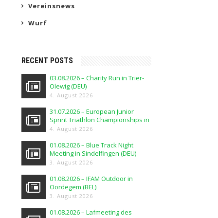
Vereinsnews
Wurf
RECENT POSTS
03.08.2026 – Charity Run in Trier-
Olewig (DEU)
4. August 2026
31.07.2026 – European Junior
Sprint Triathlon Championships in
Elblag (POL)
4. August 2026
01.08.2026 – Blue Track Night
Meeting in Sindelfingen (DEU)
3. August 2026
01.08.2026 – IFAM Outdoor in
Oordegem (BEL)
3. August 2026
01.08.2026 – Lafmeeting des