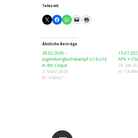
Teilen mit:
Ähnliche Beiträge
28.02.2026 –
15.07.202
Jugendvergleichskampf U14-U16
N°6 + Cha
in der Coque
26. Juli 2
2. März 2026
In "Chall
In "Indoor"