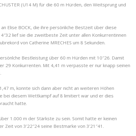
SCHUSTER (U14 M) für die 60 m Hürden, den Weitsprung und
 an Elise BOCK, die ihre persönliche Bestzeit über diese
″32 lief sie die zweitbeste Zeit unter allen Konkurrentinnen
klubrekord von Catherine MRECHES um 8 Sekunden.
rsönlche Bestleistung über 60 m Hürden mit 10″26. Damit
ter 29 Konkurrenten. Mit 4,41 m verpasste er nur knapp seinen
.
47 m, konnte sich dann aber nicht an weiteren Höhen
 bei diesem Wettkampf auf 8 limitiert war und er dies
raucht hatte.
ber 1.000 m der Stärkste zu sein. Somit hatte er keinen
er Zeit von 3’22″24 seine Bestmarke von 3’21″41.