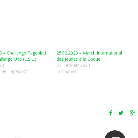
3 – Challenge Tageblatt
25.02.2023 – Match International
llenge U16 (C.S.L.)
des Jeunes à la Coque
023
27. Februar 2023
enge Tageblatt"
In "Indoor"