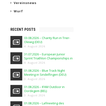
Vereinsnews
Wurf
RECENT POSTS
03.08.2026 – Charity Run in Trier-
Olewig (DEU)
4. August 2026
31.07.2026 – European Junior
Sprint Triathlon Championships in
Elblag (POL)
4. August 2026
01.08.2026 – Blue Track Night
Meeting in Sindelfingen (DEU)
3. August 2026
01.08.2026 – IFAM Outdoor in
Oordegem (BEL)
3. August 2026
01.08.2026 – Lafmeeting des