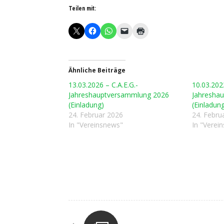
Teilen mit:
Ähnliche Beiträge
13.03.2026 – C.A.E.G.-
10.03.2023
Jahreshauptversammlung 2026
Jahresha
(Einladung)
(Einladun
24. Februar 2026
24. Febru
In "Vereinsnews"
In "Verei