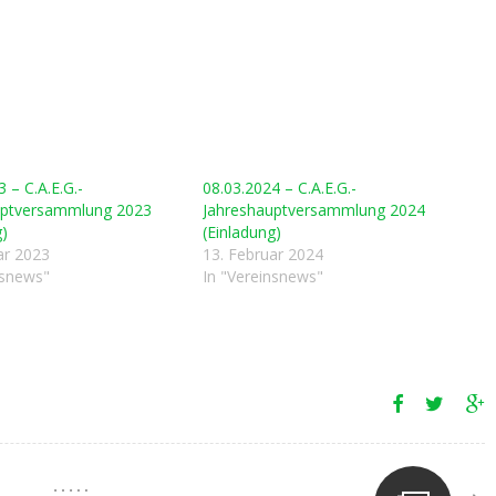
 – C.A.E.G.-
08.03.2024 – C.A.E.G.-
uptversammlung 2023
Jahreshauptversammlung 2024
g)
(Einladung)
ar 2023
13. Februar 2024
nsnews"
In "Vereinsnews"