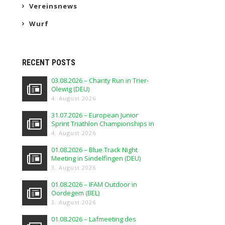
Vereinsnews
Wurf
RECENT POSTS
03.08.2026 – Charity Run in Trier-
Olewig (DEU)
4. August 2026
31.07.2026 – European Junior
Sprint Triathlon Championships in
Elblag (POL)
4. August 2026
01.08.2026 – Blue Track Night
Meeting in Sindelfingen (DEU)
3. August 2026
01.08.2026 – IFAM Outdoor in
Oordegem (BEL)
3. August 2026
01.08.2026 – Lafmeeting des