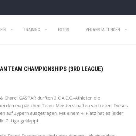
EIN
TRAINING
FOTOS
VERANSTALTUNGEN
PEAN TEAM CHAMPIONSHIPS (3RD LEAGUE)
 Charel GASPAR durften 3 C.A.E.G.-Athleten die
ei den eurpäischen Team-Meisterschaften vertreten. Dieses
en auf Zypern ausgetragen. Mit einem 4. Platz hat es leider
ie 2. Liga geklappt.
die Einzel-Ergebnisse sind unter diesem Link einsehbar.