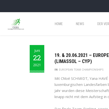
HOME
NEWS
DER VER
Juni
19. & 20.06.2021 – EURO
22
(LIMASSOL – CYP)
2021
IN
EUROPEAN TEAM CHAMPIONSHIPS
Mit Chloé SCHMIDT, Yana HAVÉ &
luxemburgischen Landesfarben b
Jahr wurden diese Meisterschaft
knapp nicht mit dem Aufstieg in d
Das finale Team-Ranking, sowie 