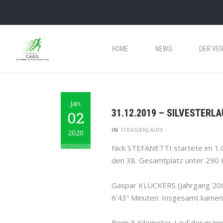
HOME
NEWS
DER VER
Jan.
31.12.2019 – SILVESTERLAU
02
IN
STRASSENLÄUFE
2020
Nick STEFANETTI startete im 1.
den 38. Gesamtplatz unter 290 
Gaspar KLÜCKERS (Jahrgang 2004
6’43“ Minuten. Insgesamt kamen 
Beim 5 Kilometer-Lauf der männl