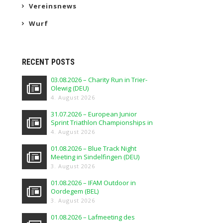
Vereinsnews
Wurf
RECENT POSTS
03.08.2026 – Charity Run in Trier-
Olewig (DEU)
4. August 2026
31.07.2026 – European Junior
Sprint Triathlon Championships in
Elblag (POL)
4. August 2026
01.08.2026 – Blue Track Night
Meeting in Sindelfingen (DEU)
3. August 2026
01.08.2026 – IFAM Outdoor in
Oordegem (BEL)
3. August 2026
01.08.2026 – Lafmeeting des