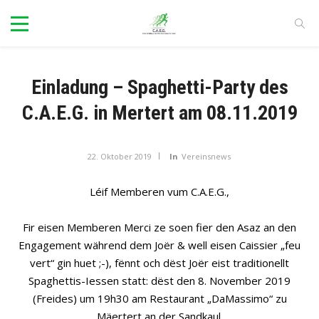
Einladung – Spaghetti-Party des
C.A.E.G. in Mertert am 08.11.2019
22. Oktober 2019
In
Vereinsnews
Léif Memberen vum C.A.E.G.,
Fir eisen Memberen Merci ze soen fier den Asaz an den
Engagement während dem Joër & well eisen Caissier „feu
vert“ gin huet ;-), fënnt och dëst Joër eist traditionellt
Spaghettis-Iessen statt: dëst den 8. November 2019
(Freides) um 19h30 am Restaurant „DaMassimo“ zu
Mäertert an der Sandkaul.