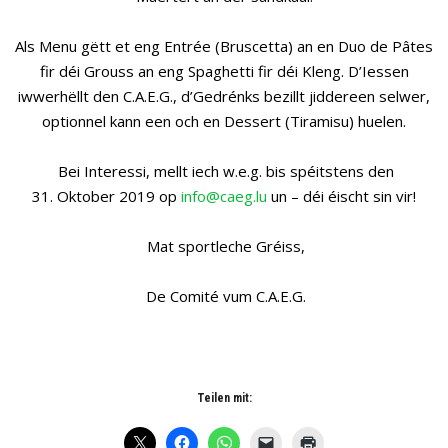
Als Menu gëtt et eng Entrée (Bruscetta) an en Duo de Pâtes
fir déi Grouss an eng Spaghetti fir déi Kleng. D’Iessen
iwwerhëllt den C.A.E.G., d’Gedrénks bezillt jiddereen selwer,
optionnel kann een och en Dessert (Tiramisu) huelen.
Bei Interessi, mellt iech w.e.g. bis spéitstens den
31. Oktober 2019 op
info@caeg.lu
un – déi éischt sin vir!
Mat sportleche Gréiss,
De Comité vum C.A.E.G.
Teilen mit: