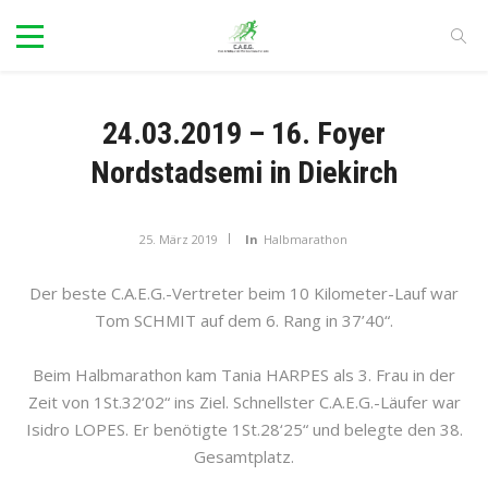
24.03.2019 – 16. Foyer
Nordstadsemi in Diekirch
25. März 2019
In
Halbmarathon
Der beste C.A.E.G.-Vertreter beim 10 Kilometer-Lauf war
Tom SCHMIT auf dem 6. Rang in 37’40“.
Beim Halbmarathon kam Tania HARPES als 3. Frau in der
Zeit von 1St.32‘02“ ins Ziel. Schnellster C.A.E.G.-Läufer war
Isidro LOPES. Er benötigte 1St.28‘25“ und belegte den 38.
Gesamtplatz.