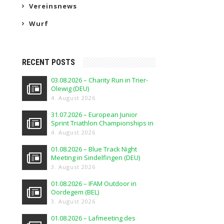
Vereinsnews
Wurf
RECENT POSTS
03.08.2026 – Charity Run in Trier-
Olewig (DEU)
4. August 2026
31.07.2026 – European Junior
Sprint Triathlon Championships in
Elblag (POL)
4. August 2026
01.08.2026 – Blue Track Night
Meeting in Sindelfingen (DEU)
3. August 2026
01.08.2026 – IFAM Outdoor in
Oordegem (BEL)
3. August 2026
01.08.2026 – Lafmeeting des