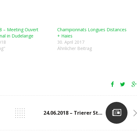
8 – Meeting Ouvert
Championnats Longues Distances
onal in Dudelange
+ Haies
018
30. April 2017
ng"
Ähnlicher Beitrag
24.06.2018 – Trierer Stadtlauf (D)