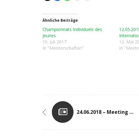
Ähnliche Beiträge
Championnats Individuels des
12.05.201
Jeunes
Internati
10. Juli 2017
13. Mai 2
In "Meisterschaften"
In "Meeti
24.06.2018 – Meeting AC Dampicourt (B)