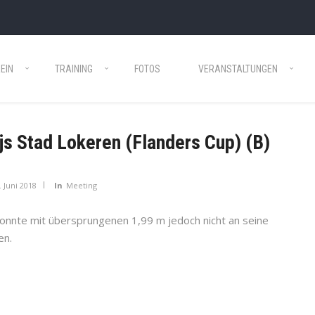
EIN
TRAINING
FOTOS
VERANSTALTUNGEN
js Stad Lokeren (Flanders Cup) (B)
. Juni 2018
In
Meeting
 konnte mit übersprungenen 1,99 m jedoch nicht an seine
en.