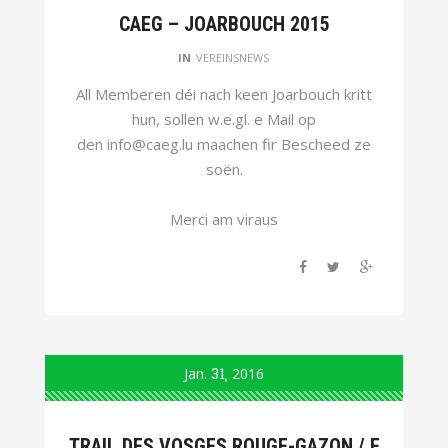
CAEG – JOARBOUCH 2015
IN
VEREINSNEWS
All Memberen déi nach keen Joarbouch kritt
hun, sollen w.e.gl. e Mail op
den info@caeg.lu maachen fir Bescheed ze
soën.
Merci am viraus
Jan.
31
2016
TRAIL DES VOSGES ROUGE-GAZON / F