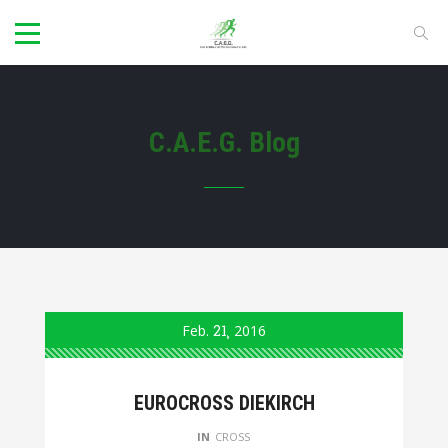
C.A.E.G. Blog
Feb.
21
2016
EUROCROSS DIEKIRCH
IN
CROSS