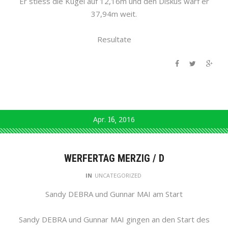
Er stiess die Kugel auf 12,16m und den Diskus warf er
37,94m weit.
Resultate
Apr.
16
2016
WERFERTAG MERZIG / D
IN
UNCATEGORIZED
Sandy DEBRA und Gunnar MAI am Start
Sandy DEBRA und Gunnar MAI gingen an den Start des