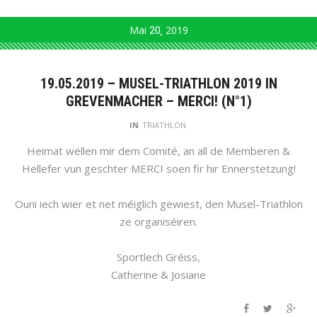
Mai
20
2019
19.05.2019 – MUSEL-TRIATHLON 2019 IN
GREVENMACHER – MERCI! (N°1)
IN
TRIATHLON
Heimat wëllen mir dem Comité, an all de Memberen &
Hellefer vun gëschter MERCI soen fir hir Ennerstetzung!
Ouni iech wier et net méiglich gewiest, den Musel-Triathlon
ze organiséiren.
Sportlech Gréiss,
Catherine & Josiane