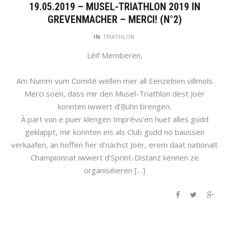
19.05.2019 – MUSEL-TRIATHLON 2019 IN
GREVENMACHER – MERCI! (N°2)
IN
TRIATHLON
Léif Memberen,
Am Numm vum Comité wëllen mer all Eenzelnen villmols
Merci soen, dass mir den Musel-Triathlon dëst Joër
konnten iwwert d’Bühn brengen.
À part vun e puer klengen Imprévu’en huet alles gudd
geklappt, mir konnten eis als Club gudd no baussen
verkaafen, an hoffen fier d’nächst Joër, erem daat nationalt
Championnat iwwert d’Sprint-Distanz kënnen ze
organiséieren […]