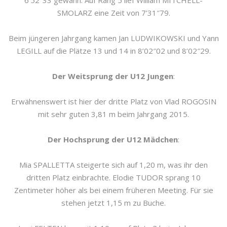
6’52″33 gewann. Auf Rang 5 lief William MITCHELL-
SMOLARZ eine Zeit von 7’31″79.
Beim jüngeren Jahrgang kamen Jan LUDWIKOWSKI und Yann
LEGILL auf die Plätze 13 und 14 in 8’02″02 und 8’02″29.
Der Weitsprung der U12 Jungen
:
Erwähnenswert ist hier der dritte Platz von Vlad ROGOSIN
mit sehr guten 3,81 m beim Jahrgang 2015.
Der Hochsprung der U12 Mädchen
:
Mia SPALLETTA steigerte sich auf 1,20 m, was ihr den
dritten Platz einbrachte. Elodie TUDOR sprang 10
Zentimeter höher als bei einem früheren Meeting. Für sie
stehen jetzt 1,15 m zu Buche.