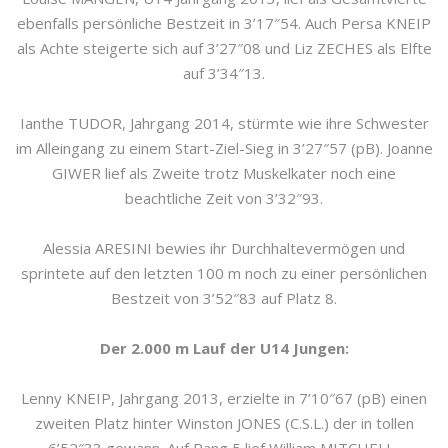
ebenfalls persönliche Bestzeit in 3’17″54. Auch Persa KNEIP
als Achte steigerte sich auf 3’27″08 und Liz ZECHES als Elfte
auf 3’34″13.
Ianthe TUDOR, Jahrgang 2014, stürmte wie ihre Schwester
im Alleingang zu einem Start-Ziel-Sieg in 3’27″57 (pB). Joanne
GIWER lief als Zweite trotz Muskelkater noch eine
beachtliche Zeit von 3’32″93.
Alessia ARESINI bewies ihr Durchhaltevermögen und
sprintete auf den letzten 100 m noch zu einer persönlichen
Bestzeit von 3’52″83 auf Platz 8.
Der 2.000 m Lauf der U14 Jungen:
Lenny KNEIP, Jahrgang 2013, erzielte in 7’10″67 (pB) einen
zweiten Platz hinter Winston JONES (C.S.L.) der in tollen