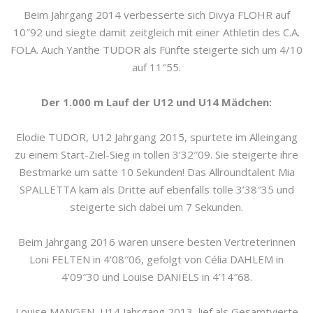
Beim Jahrgang 2014 verbesserte sich Divya FLOHR auf
10″92 und siegte damit zeitgleich mit einer Athletin des C.A.
FOLA. Auch Yanthe TUDOR als Fünfte steigerte sich um 4/10
auf 11″55.
Der 1.000 m Lauf der U12 und U14 Mädchen:
Elodie TUDOR, U12 Jahrgang 2015, spurtete im Alleingang
zu einem Start-Ziel-Sieg in tollen 3’32″09. Sie steigerte ihre
Bestmarke um satte 10 Sekunden! Das Allroundtalent Mia
SPALLETTA kam als Dritte auf ebenfalls tolle 3’38″35 und
steigerte sich dabei um 7 Sekunden.
Beim Jahrgang 2016 waren unsere besten Vertreterinnen
Loni FELTEN in 4’08″06, gefolgt von Célia DAHLEM in
4’09″30 und Louise DANIËLS in 4’14″68.
Louise MANGEN, U14 Jahrgang 2013, lief als Gesamtvierte