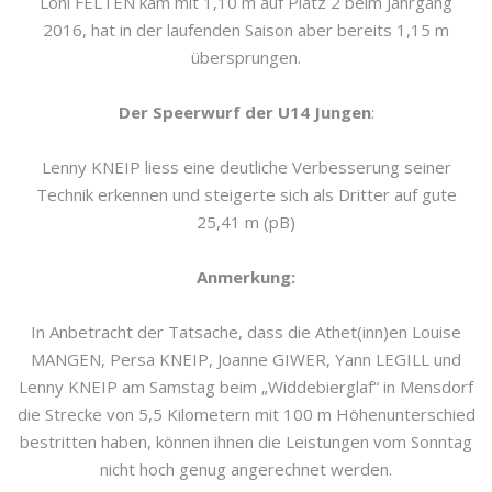
Loni FELTEN kam mit 1,10 m auf Platz 2 beim Jahrgang
2016, hat in der laufenden Saison aber bereits 1,15 m
übersprungen.
Der Speerwurf der U14 Jungen
:
Lenny KNEIP liess eine deutliche Verbesserung seiner
Technik erkennen und steigerte sich als Dritter auf gute
25,41 m (pB)
Anmerkung:
In Anbetracht der Tatsache, dass die Athet(inn)en Louise
MANGEN, Persa KNEIP, Joanne GIWER, Yann LEGILL und
Lenny KNEIP am Samstag beim „Widdebierglaf“ in Mensdorf
die Strecke von 5,5 Kilometern mit 100 m Höhenunterschied
bestritten haben, können ihnen die Leistungen vom Sonntag
nicht hoch genug angerechnet werden.