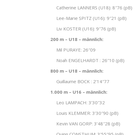
Catherine LANNERS (U18): 8″76 (pB)
Lee-Marie SPITZ (U16): 9″21 (pB)
Liv KOSTER (U16): 9″76 (pB)
200 m – U18 – männlich:
Mil PURAYE: 26″09
Noah ENGELHARDT : 26″10 (pB)
800 m – U18 – männlich:
Guillaume BOCK : 2’14″77
1.000 m – U16 – männlich:
Leo LAMPACH: 3’30″32
Louis KLEMMER: 3’30″90 (pB)
Kevin VAN GORP: 3’48″28 (pB)
Quinn CONSTHUM: 3’55″95 (pB)