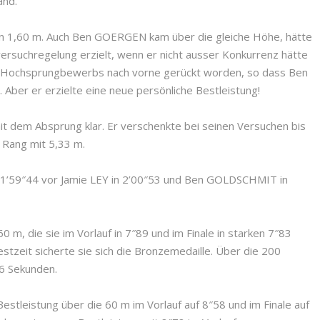
and.
n 1,60 m. Auch Ben GOERGEN kam über die gleiche Höhe, hätte
ersuchregelung erzielt, wenn er nicht ausser Konkurrenz hätte
es Hochsprungbewerbs nach vorne gerückt worden, so dass Ben
. Aber er erzielte eine neue persönliche Bestleistung!
t dem Absprung klar. Er verschenkte bei seinen Versuchen bis
 Rang mit 5,33 m.
 1’59″44 vor Jamie LEY in 2’00″53 und Ben GOLDSCHMIT in
 die sie im Vorlauf in 7″89 und im Finale in starken 7″83
stzeit sicherte sie sich die Bronzemedaille. Über die 200
66 Sekunden.
estleistung über die 60 m im Vorlauf auf 8″58 und im Finale auf