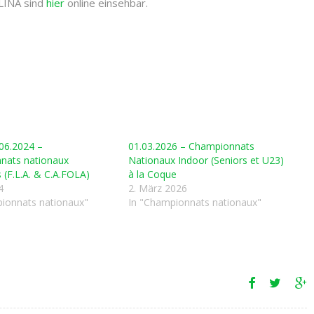
LINA sind
hier
online einsehbar.
.06.2024 –
01.03.2026 – Championnats
nats nationaux
Nationaux Indoor (Seniors et U23)
s (F.L.A. & C.A.FOLA)
à la Coque
4
2. März 2026
ionnats nationaux"
In "Championnats nationaux"