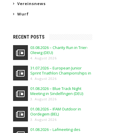
Vereinsnews
Wurf
RECENT POSTS
03.08.2026 – Charity Run in Trier-
Olewig (DEU)
4. August 2026
31.07.2026 – European Junior
Sprint Triathlon Championships in
Elblag (POL)
4. August 2026
01.08.2026 – Blue Track Night
Meeting in Sindelfingen (DEU)
3. August 2026
01.08.2026 – IFAM Outdoor in
Oordegem (BEL)
3. August 2026
01.08.2026 – Lafmeeting des