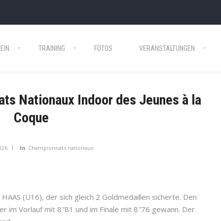
EIN
TRAINING
FOTOS
VERANSTALTUNGEN
ts Nationaux Indoor des Jeunes à la
Coque
026
In
Championnats nationaux
 HAAS (U16), der sich gleich 2 Goldmedaillen sicherte. Den
r im Vorlauf mit 8″81 und im Finale mit 8″76 gewann. Der