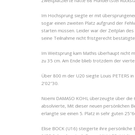
Zweitplatzierte hatte 68 Hundertstel Rückst
Im Hochsprung siegte er mit übersprungene
sogar einen zweiten Platz aufgrund der Fehlv
starten müssen. Leider war der Zeitplan d
seine Teilnahme nicht fristgerecht bestätigte
Im Weitsprung kam Mathis überhaupt nicht mi
zu 35 cm. Am Ende blieb trotzdem der vierte
Über 800 m der U20 siegte Louis PETERS in
2’02″30.
Noemi DAMASO KOHL überzeugte über die 60 m,
absolvierte, Mit dieser neuen persönlichen Be
erlangte sie einen 5. Platz in sehr guten 25″
Elise BOCK (U16) steigerte ihre persönliche B