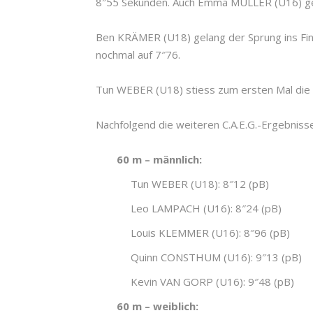
8″55 Sekunden. Auch Emma MULLER (U16) gela
Ben KRÄMER (U18) gelang der Sprung ins Final
nochmal auf 7″76.
Tun WEBER (U18) stiess zum ersten Mal die 
Nachfolgend die weiteren C.A.E.G.-Ergebnisse
60 m – männlich:
Tun WEBER (U18): 8″12 (pB)
Leo LAMPACH (U16): 8″24 (pB)
Louis KLEMMER (U16): 8″96 (pB)
Quinn CONSTHUM (U16): 9″13 (pB)
Kevin VAN GORP (U16): 9″48 (pB)
60 m – weiblich: