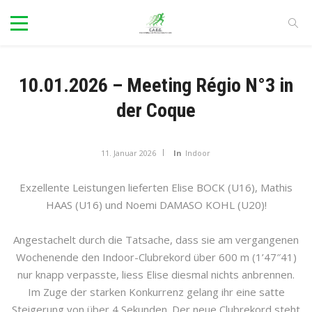
10.01.2026 – Meeting Régio N°3 in
der Coque
11. Januar 2026
In
Indoor
Exzellente Leistungen lieferten Elise BOCK (U16), Mathis
HAAS (U16) und Noemi DAMASO KOHL (U20)!
Angestachelt durch die Tatsache, dass sie am vergangenen
Wochenende den Indoor-Clubrekord über 600 m (1’47″41)
nur knapp verpasste, liess Elise diesmal nichts anbrennen.
Im Zuge der starken Konkurrenz gelang ihr eine satte
Steigerung von über 4 Sekunden. Der neue Clubrekord steht