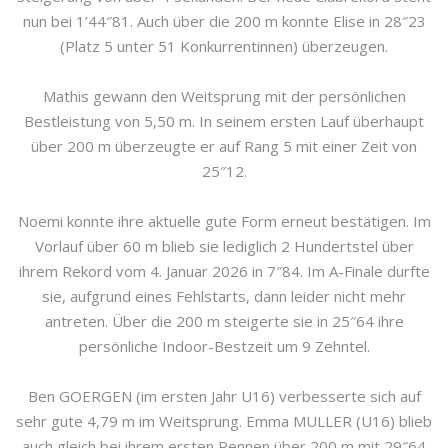
nun bei 1’44″81. Auch über die 200 m konnte Elise in 28″23
(Platz 5 unter 51 Konkurrentinnen) überzeugen.
Mathis gewann den Weitsprung mit der persönlichen
Bestleistung von 5,50 m. In seinem ersten Lauf überhaupt
über 200 m überzeugte er auf Rang 5 mit einer Zeit von
25″12.
Noemi konnte ihre aktuelle gute Form erneut bestätigen. Im
Vorlauf über 60 m blieb sie lediglich 2 Hundertstel über
ihrem Rekord vom 4. Januar 2026 in 7″84. Im A-Finale durfte
sie, aufgrund eines Fehlstarts, dann leider nicht mehr
antreten. Über die 200 m steigerte sie in 25″64 ihre
persönliche Indoor-Bestzeit um 9 Zehntel.
Ben GOERGEN (im ersten Jahr U16) verbesserte sich auf
sehr gute 4,79 m im Weitsprung. Emma MULLER (U16) blieb
auch gleich bei ihrem ersten Rennen über 200 m mit 29″64