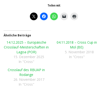
Teilen mit:
Ähnliche Beiträge
14.12.2025 – Europäische
04.11.2018 – Cross Cup in
Crosslauf-Meisterschaften in
Mol (BE)
Lagoa (POR)
5. November 2018
15. Dezember 2025
In "Cross"
In "Cross"
Crosslauf des RBUAP in
Rodange
26. November 2017
In "Cross"