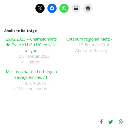
Ähnliche Beiträge
26.02.2023 – Championnats
Critérium régional Metz / F
de France U18-U20 en salle
27. Februar 2016
à Lyon
Ähnlicher Beitrag
27. Februar 2023
In "Indoor"
Meisterschaften Lothringen
Sarreguemines / F
18. Juni 2016
In "Meisterschaften"