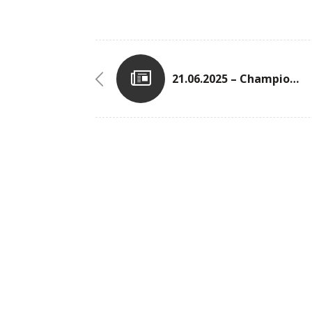
21.06.2025 – Championnats Relais (courts Et Longs) À Ettelbruck (R.B.U.A.P.)