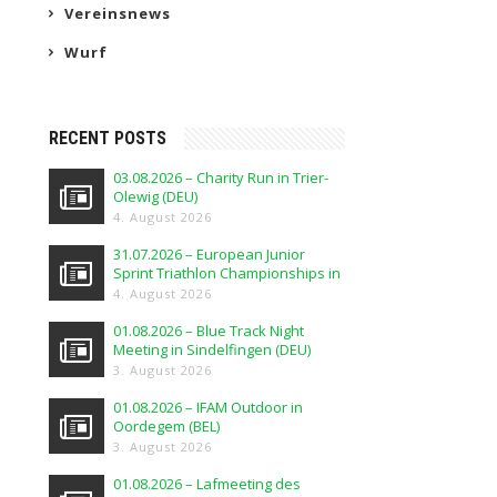
Vereinsnews
Wurf
RECENT POSTS
03.08.2026 – Charity Run in Trier-
Olewig (DEU)
4. August 2026
31.07.2026 – European Junior
Sprint Triathlon Championships in
Elblag (POL)
4. August 2026
01.08.2026 – Blue Track Night
Meeting in Sindelfingen (DEU)
3. August 2026
01.08.2026 – IFAM Outdoor in
Oordegem (BEL)
3. August 2026
01.08.2026 – Lafmeeting des