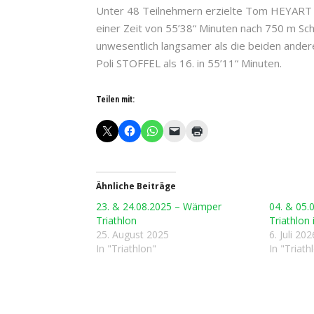
Unter 48 Teilnehmern erzielte Tom HEYART in 
einer Zeit von 55’38“ Minuten nach 750 m S
unwesentlich langsamer als die beiden ande
Poli STOFFEL als 16. in 55’11“ Minuten.
Teilen mit:
Ähnliche Beiträge
23. & 24.08.2025 – Wämper
04. & 05.
Triathlon
Triathlon
25. August 2025
6. Juli 202
In "Triathlon"
In "Triath