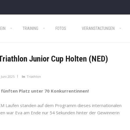
EIN
TRAINING
FOTOS
VERANSTALTUNGEN
riathlon Junior Cup Holten (NED)
 Juni 2025
In
Triathlon
fünften Platz unter 70 Konkurrentinnen!
M Laufen standen auf dem Programm dieses internationalen
nuten war Eva am Ende nur 54 Sekunden hinter der Gewinnerin