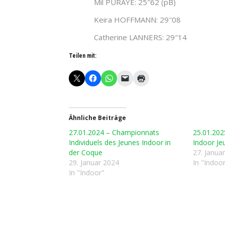
Mil PURAYE: 25″62 (pB)
Keira HOFFMANN: 29″08
Catherine LANNERS: 29″14
Teilen mit:
Ähnliche Beiträge
27.01.2024 – Championnats
25.01.20
Individuels des Jeunes Indoor in
Indoor Je
der Coque
27. Janua
29. Januar 2024
In "Indoo
In "Indoor"