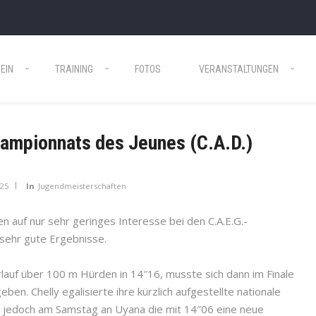
EIN
TRAINING
FOTOS
VERANSTALTUNGEN
ampionnats des Jeunes (C.A.D.)
025
In
Jugendmeisterschaften
n auf nur sehr geringes Interesse bei den C.A.E.G.-
 sehr gute Ergebnisse.
uf über 100 m Hürden in 14″16, musste sich dann im Finale
. Chelly egalisierte ihre kürzlich aufgestellte nationale
e jedoch am Samstag an Uyana die mit 14″06 eine neue