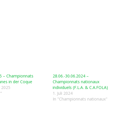
25 – Championnats
28.06.-30.06.2024 –
unes in der Coque
Championnats nationaux
r 2025
individuels (F.L.A. & C.A.FOLA)
r"
1. Juli 2024
In "Championnats nationaux"