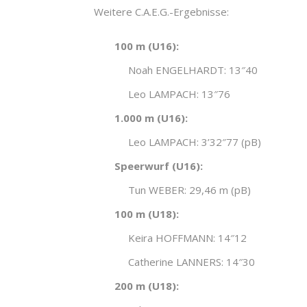
Weitere C.A.E.G.-Ergebnisse:
100 m (U16):
Noah ENGELHARDT: 13″40
Leo LAMPACH: 13″76
1.000 m (U16):
Leo LAMPACH: 3’32″77 (pB)
Speerwurf (U16):
Tun WEBER: 29,46 m (pB)
100 m (U18):
Keira HOFFMANN: 14″12
Catherine LANNERS: 14″30
200 m (U18):