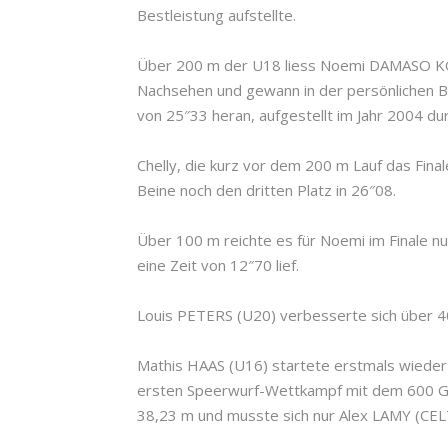
Bestleistung aufstellte.
Über 200 m der U18 liess Noemi DAMASO KOHL
Nachsehen und gewann in der persönlichen B
von 25″33 heran, aufgestellt im Jahr 2004 
Chelly, die kurz vor dem 200 m Lauf das Fina
Beine noch den dritten Platz in 26″08.
Über 100 m reichte es für Noemi im Finale nur
eine Zeit von 12″70 lief.
Louis PETERS (U20) verbesserte sich über 4
Mathis HAAS (U16) startete erstmals wieder
ersten Speerwurf-Wettkampf mit dem 600 Gr
38,23 m und musste sich nur Alex LAMY (CE