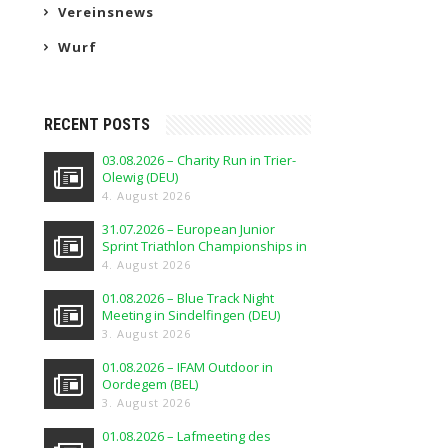
Vereinsnews
Wurf
RECENT POSTS
03.08.2026 – Charity Run in Trier-
Olewig (DEU)
4. August 2026
31.07.2026 – European Junior
Sprint Triathlon Championships in
Elblag (POL)
4. August 2026
01.08.2026 – Blue Track Night
Meeting in Sindelfingen (DEU)
3. August 2026
01.08.2026 – IFAM Outdoor in
Oordegem (BEL)
3. August 2026
01.08.2026 – Lafmeeting des