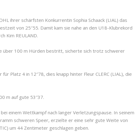
 ihrer schärfsten Konkurrentin Sophia Schaack (LIAL) das
estzeit von 25″55. Damit kam sie nahe an den U18-Klubrekord
durch Kim REULAND.
le über 100 m Hürden bestritt, sicherte sich trotz schwerer
 für Platz 4 in 12″78, dies knapp hinter Fleur CLERC (LIAL), die
00 m auf gute 53″37.
 bei einem Wettkampf nach langer Verletzungspause. In seinem
amm schweren Speer, erzielte er eine sehr gute Weite von
LTIC) um 44 Zentimeter geschlagen geben.