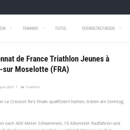
EIN
TRAINING
FOTOS
VERANSTALTUNGEN
nat de France Triathlon Jeunes à
-sur Moselotte (FRA)
 Juni 2025
In
Triathlon
in Le Creusot fürs Finale qualifiziert hatten, traten am Sonntag
n nach 400 Meter Schwimmen, 10 Kilometer Radfahren und