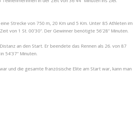
 Teilnehmerinnen in der Zeit von 36’44“ Minuten ins Ziel.
eine Strecke von 750 m, 20 Km und 5 Km. Unter 85 Athleten im
r Zeit von 1 St. 00’30“. Der Gewinner benötigte 56’28“ Minuten.
Distanz an den Start. Er beendete das Rennen als 26. von 87
in 54’37“ Minuten.
war und die gesamte französische Elite am Start war, kann man