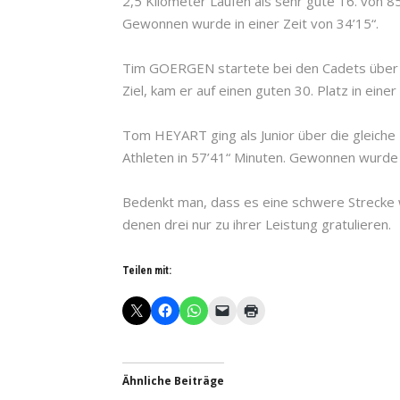
2,5 Kilometer Laufen als sehr gute 16. von 85
Gewonnen wurde in einer Zeit von 34’15“.
Tim GOERGEN startete bei den Cadets über 
Ziel, kam er auf einen guten 30. Platz in eine
Tom HEYART ging als Junior über die gleiche 
Athleten in 57’41“ Minuten. Gewonnen wurde 
Bedenkt man, dass es eine schwere Strecke 
denen drei nur zu ihrer Leistung gratulieren.
Teilen mit:
Ähnliche Beiträge