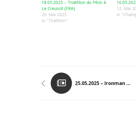
18.05.2025 – Triathlon du Pilon à
10.05.20
Le Creusot (FRA)
12. Mai 2
20. Mai 2025
In "Champ
In "Triathlon"
25.05.2025 – Ironman 70.3. In Kraichgau (GER)