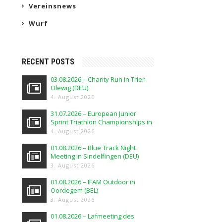
Vereinsnews
Wurf
RECENT POSTS
03.08.2026 – Charity Run in Trier-
Olewig (DEU)
4. August 2026
31.07.2026 – European Junior
Sprint Triathlon Championships in
Elblag (POL)
4. August 2026
01.08.2026 – Blue Track Night
Meeting in Sindelfingen (DEU)
3. August 2026
01.08.2026 – IFAM Outdoor in
Oordegem (BEL)
3. August 2026
01.08.2026 – Lafmeeting des