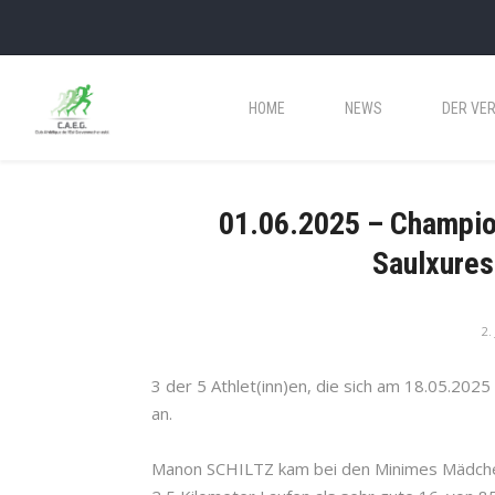
HOME
NEWS
DER VER
01.06.2025 – Champion
Saulxures
2.
3 der 5 Athlet(inn)en, die sich am 18.05.2025 
an.
Manon SCHILTZ kam bei den Minimes Mädche