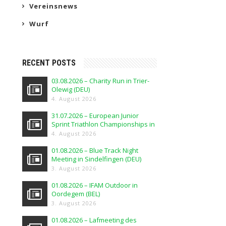
Vereinsnews
Wurf
RECENT POSTS
03.08.2026 – Charity Run in Trier-
Olewig (DEU)
4. August 2026
31.07.2026 – European Junior
Sprint Triathlon Championships in
Elblag (POL)
4. August 2026
01.08.2026 – Blue Track Night
Meeting in Sindelfingen (DEU)
3. August 2026
01.08.2026 – IFAM Outdoor in
Oordegem (BEL)
3. August 2026
01.08.2026 – Lafmeeting des