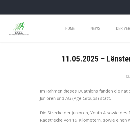
HOME
NEWS
DER VER
11.05.2025 – Lënster
12
Im Rahmen dieses Duathlons fanden die natio
Junioren und AG (Age Groups) statt.
Die Strecke der Junioren, Youth A sowie des
Radstrecke von 19 Kilometern, sowie einen w