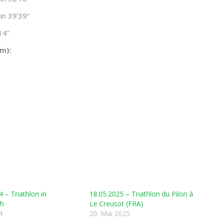
in 39’39“
14“
Km):
 – Triathlon in
18.05.2025 – Triathlon du Pilon à
ch
Le Creusot (FRA)
4
20. Mai 2025