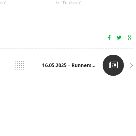
lon"
In "Triathlon"
16.05.2025 – Runnersworld Utrecht Track Meeting 2 (NED)