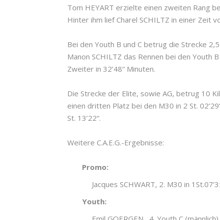
Tom HEYART erzielte einen zweiten Rang bei 
Hinter ihm lief Charel SCHILTZ in einer Zeit vo
Bei den Youth B und C betrug die Strecke 2,5
Manon SCHILTZ das Rennen bei den Youth B in
Zweiter in 32’48“ Minuten.
Die Strecke der Elite, sowie AG, betrug 10 
einen dritten Platz bei den M30 in 2 St. 02
St. 13’22“.
Weitere C.A.E.G.-Ergebnisse:
Promo:
Jacques SCHWART, 2. M30 in 1St.07’3
Youth:
Emil GOERGEN , 4. Youth C (männlich) 