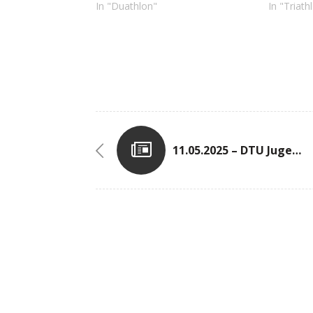
In "Duathlon"
In "Triath
11.05.2025 – DTU Jugend Cup 2025 Triathlon In Forst (DEU)