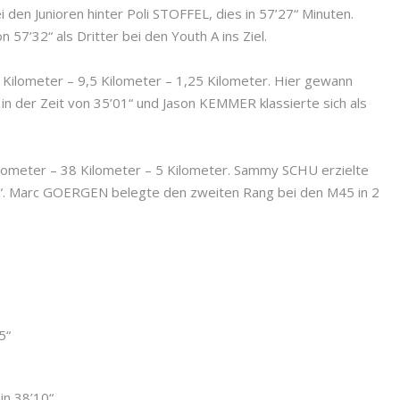
den Junioren hinter Poli STOFFEL, dies in 57’27“ Minuten.
n 57’32“ als Dritter bei den Youth A ins Ziel.
 Kilometer – 9,5 Kilometer – 1,25 Kilometer. Hier gewann
 der Zeit von 35’01“ und Jason KEMMER klassierte sich als
Kilometer – 38 Kilometer – 5 Kilometer. Sammy SCHU erzielte
’29“. Marc GOERGEN belegte den zweiten Rang bei den M45 in 2
5“
in 38’10“