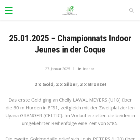
25.01.2025 – Championnats Indoor
Jeunes in der Coque
27. Januar 2025
In
Indoor
2 x Gold, 2 x Silber, 3 x Bronze!
Das erste Gold ging an Chelly LAWAL MEYERS (U18) über
die 60 m Hürden in 8″81, zeitgleich mit der Zweitplatzierten
Uyana GRANGER (CELTIC). Im Vorlauf erzielten die beiden in
umgekehrter Reihenfolge eine Zeit von 8″85.
Die zweite Goldmedaille erlief sich Louis PETERS (U20) über