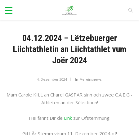
04.12.2024 – Lëtzebuerger
Liichtathletin an Liichtathlet vum
Joër 2024
4. Dezember 2024
In
Vereinsnews
Mam Carole KILL an Charel GASPAR sinn och zwee C.A.E.G.-
Athleten an der Sélectioun!
Hei fannt Dir de
Link
zur Ofstëmmung.
Gitt Är Stëmm virum 11. Dezember 2024 of!