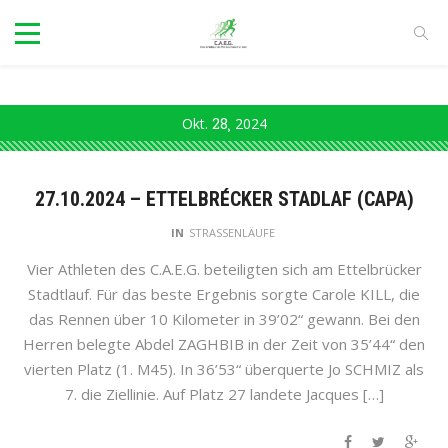
Okt.
28
2024
27.10.2024 – ETTELBRÉCKER STADLAF (CAPA)
IN
STRASSENLÄUFE
Vier Athleten des C.A.E.G. beteiligten sich am Ettelbrücker
Stadtlauf. Für das beste Ergebnis sorgte Carole KILL, die
das Rennen über 10 Kilometer in 39’02“ gewann. Bei den
Herren belegte Abdel ZAGHBIB in der Zeit von 35’44“ den
vierten Platz (1. M45). In 36’53“ überquerte Jo SCHMIZ als
7. die Ziellinie. Auf Platz 27 landete Jacques […]