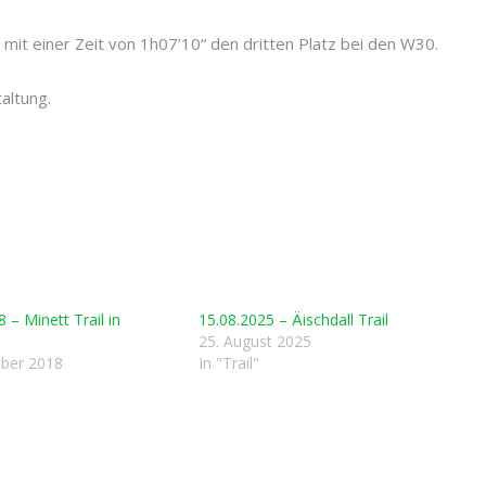
it einer Zeit von 1h07’10“ den dritten Platz bei den W30.
altung.
 – Minett Trail in
15.08.2025 – Äischdall Trail
25. August 2025
mber 2018
In "Trail"