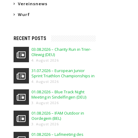
Vereinsnews
Wurf
RECENT POSTS
03.08.2026 – Charity Run in Trier-
Olewig (DEU)
4. August 2026
31.07.2026 – European Junior
Sprint Triathlon Championships in
Elblag (POL)
4. August 2026
01.08.2026 – Blue Track Night
Meeting in Sindelfingen (DEU)
3. August 2026
01.08.2026 – IFAM Outdoor in
Oordegem (BEL)
3. August 2026
01.08.2026 – Lafmeeting des