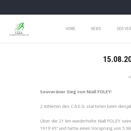
HOME
NEWS
DER VER
15.08.20
19
Souveräner Sieg von Niall FOLEY
!
2 Athleten des C.A.E.G. starteten beim diesjäh
Über die 21 km wiederholte Niall FOLEY sein
1h19’45“ und hatte einen Vorsprung von 5 M