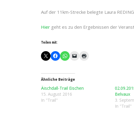
Auf der 11km-Strecke belegte Laura REDING m
Hier
geht es zu den Ergebnissen der Veranst
Teilen mit:
Ähnliche Beiträge
Äischdall-Trail Eischen
02.09.2018
15. August 2016
Belvaux
In "Trail"
3. Septe
In "Trail"