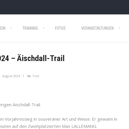
EIN
TRAINING
FOTOS
VERANSTALTUNGEN
24 – Äischdall-Trail
. August 2024
In
Trail
rigen Äischdall-Trail.
en Vorjahressieg in souveräner Art und Weise. Er gewann in
inuten auf den Zweitplatzierten Max LALLEMANG.