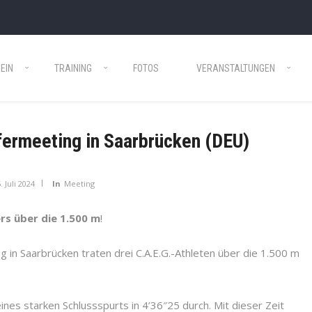
EIN
TRAINING
FOTOS
VERANSTALTUNGEN
fermeeting in Saarbrücken (DEU)
. Juli 2024
In
Meeting
rs über die 1.500 m
!
 in Saarbrücken traten drei C.A.E.G.-Athleten über die 1.500 m
ines starken Schlussspurts in 4’36″25 durch. Mit dieser Zeit