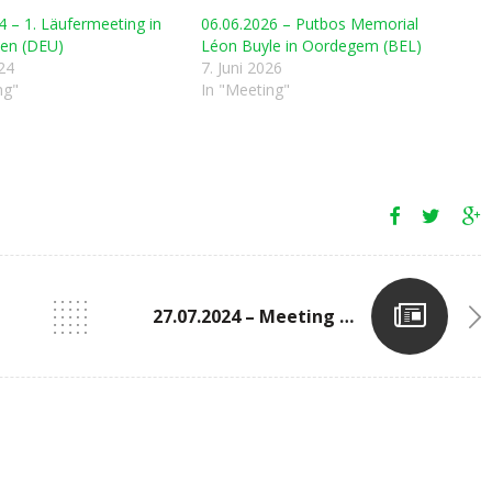
4 – 1. Läufermeeting in
06.06.2026 – Putbos Memorial
ken (DEU)
Léon Buyle in Oordegem (BEL)
024
7. Juni 2026
ng"
In "Meeting"
27.07.2024 – Meeting Voor Mon In Kessel-Lo (BEL)