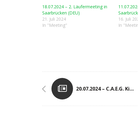
18.07.2024 – 2. Läufermeeting in
11.07.202
Saarbrücken (DEU)
Saarbrüc
21. Juli 2024
16. Juli 2
In "Meeting"
In "Meeti
20.07.2024 – C.A.E.G. Kids Cup Im Stadion ‚Op Flohr‘ In Grevenmacher