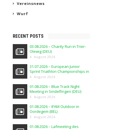
Vereinsnews
Wurf
RECENT POSTS
03.08.2026 – Charity Run in Trier-
Olewig (DEU)
4. August 2026
31.07.2026 – European Junior
Sprint Triathlon Championships in
Elblag (POL)
4. August 2026
01.08.2026 – Blue Track Night
Meeting in Sindelfingen (DEU)
3. August 2026
01.08.2026 – IFAM Outdoor in
Oordegem (BEL)
3. August 2026
01.08.2026 – Lafmeeting des