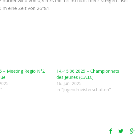
otz Rückenwind von 0,8 m/s mit 15″50 nicht mehr steigern. Bei
0 m eine Zeit von 26″81.
5 – Meeting Regio N°2
14.-15.06.2025 – Championnats
que
des Jeunes (C.A.D.)
 2025
16. Juni 2025
r"
In "Jugendmeisterschaften"