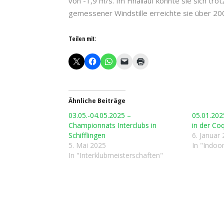
von -1,9 m/s. Im Finallauf konnte sie sich tr
gemessener Windstille erreichte sie über 20
Teilen mit:
Ähnliche Beiträge
03.05.-04.05.2025 –
05.01.202
Championnats Interclubs in
in der Co
Schifflingen
6. Januar
5. Mai 2025
In "Indoo
In "Interklubmeisterschaften"