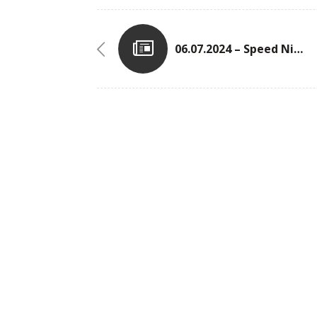
06.07.2024 – Speed Night Des AC Dampicourt In St Mard (BEL)