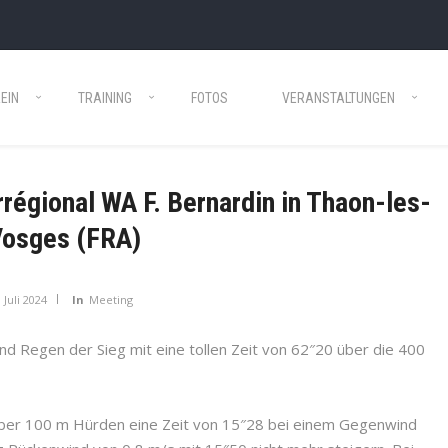
EIN
TRAINING
FOTOS
VERANSTALTUNGEN
régional WA F. Bernardin in Thaon-les-
osges (FRA)
. Juli 2024
In
Meeting
nd Regen der Sieg mit eine tollen Zeit von 62″20 über die 400
ber 100 m Hürden eine Zeit von 15″28 bei einem Gegenwind