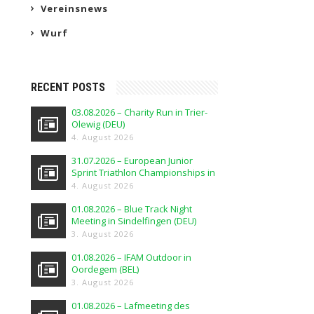
Vereinsnews
Wurf
RECENT POSTS
03.08.2026 – Charity Run in Trier-
Olewig (DEU)
4. August 2026
31.07.2026 – European Junior
Sprint Triathlon Championships in
Elblag (POL)
4. August 2026
01.08.2026 – Blue Track Night
Meeting in Sindelfingen (DEU)
3. August 2026
01.08.2026 – IFAM Outdoor in
Oordegem (BEL)
3. August 2026
01.08.2026 – Lafmeeting des